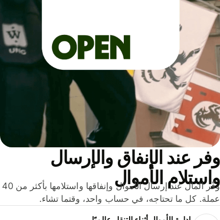
ر عند الإنفاق والإرسال
ستلام الأموال
وفّر المال عند إرسال الأموال وإنفاقها واستلامها بأكثر من 40
لة. كل ما تحتاجه، في حساب واحد، وقتما تشاء.
إدارة الأموال أثناء التنقل عالميًا.