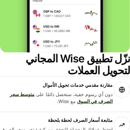
نزّل تطبيق Wise المجاني
حويل العملات
مقارنة مقدمي خدمات تحويل الأموال
دون أي رسوم خفية، ستحصل دائمًا على
متوسط ​​سعر
الصرف في السوق
مع Wise.
متابعة أسعار الصرف لحظة بلحظة
احفظ عملاتك المفضلة للتحقق من كيفية تغير سعر الصرف