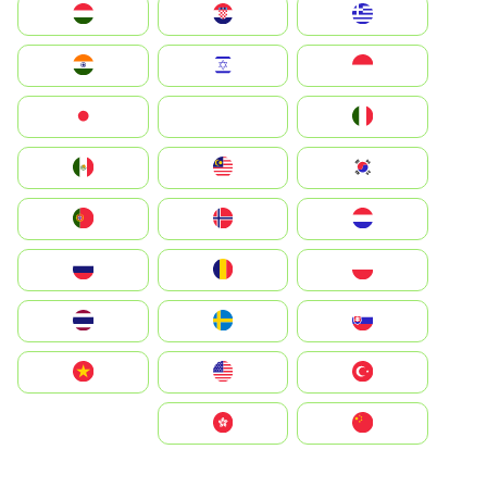
Greece
Hrvatska
Magyarország
Indonesia
Israel
India
Italia
JA
Japan
South Korea
Malay
Mexico
Nederland
Norge
Portugal
Polska
România
Россия
Slovensko
Ruoŧŧa
ไทย
Türkiye
United States
Vietnam
中国
中國香港特別行政區