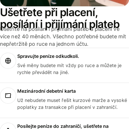
Ušetřete při placení,
posílání i přijímání plateb
Ušetříte na posílání i přijímání plateb a placení ve
více než 40 měnách. Všechno potřebné budete mít
nepřetržitě po ruce na jednom účtu.
Spravujte peníze odkudkoli.
Své měny budete mít vždy po ruce a můžete je
rychle převádět na jiné.
Mezinárodní debetní karta
Už nebudete muset řešit kurzové marže a vysoké
poplatky za transakce při placení v zahraničí.
Posílejte peníze do zahraničí, ušetřete na