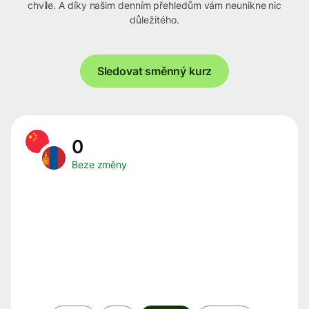
chvíle. A díky našim denním přehledům vám neunikne nic
důležitého.
Sledovat směnný kurz
0
Beze změny