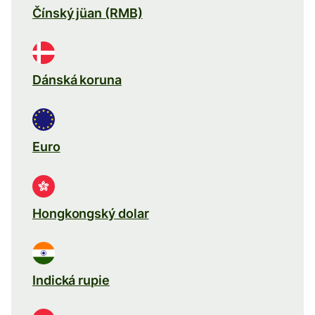
Čínský jüan (RMB)
Dánská koruna
Euro
Hongkongský dolar
Indická rupie