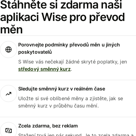
Stáhněte si zdarma naši
aplikaci Wise pro převod
měn
Porovnejte podmínky převodů měn u jiných
poskytovatelů
S Wise vás nečekají žádné skryté poplatky, jen
středový směnný kurz
.
Sledujte směnný kurz v reálném čase
Uložte si své oblíbené měny a zjistěte, jak se
směnný kurz v průběhu času mění.
Zcela zdarma, bez reklam
Stažení trvá jen pár sekund. Je to zcela zdarma a