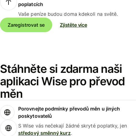
poplatcích
Vaše peníze budou doma kdekoli na světě.
Zaregistrovat se
Zjistěte více
Stáhněte si zdarma naši
aplikaci Wise pro převod
měn
Porovnejte podmínky převodů měn u jiných
poskytovatelů
S Wise vás nečekají žádné skryté poplatky, jen
středový směnný kurz
.