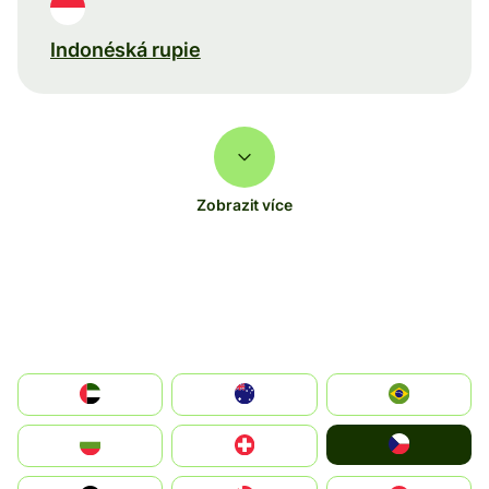
Indonéská rupie
Zobrazit více
الإمارات العربية المتحدة
Australia
Brazil
Czechia
България
Switzerland