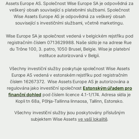
Assets Europe AS. Společnost Wise Europe SA je odpovědná za
veškerý obsah související s platebními službami. Společnost
Wise Assets Europe AS je odpovědná za veškerý obsah
související s investičními službami, včetně marketingu.
Wise Europe SA je společnost vedená v belgickém rejstříku pod
registračním číslem 0713629988. Naše sídlo je na adrese Rue
du Trône 100, 3. patro, 1050 Brusel, Belgie. Wise je platební
instituce autorizovaná v Belgii.
Všechny investiční služby poskytuje společnost Wise Assets
Europe AS vedená v estonském rejstříku pod registračním
číslem 16267372. Wise Assets Europe AS je autorizována a
regulována jako investiční společnost
Estonským úřadem pro
finanční dohled
pod číslem licence 4.1-1/174. Adresa sídla je
Kopli tn 68a, Põhja-Tallinna linnaosa, Tallinn, Estonsko.
Všechny investiční služby jsou poskytovány příslušným
subjektem Wise Assets
ve vaší lokalitě
.