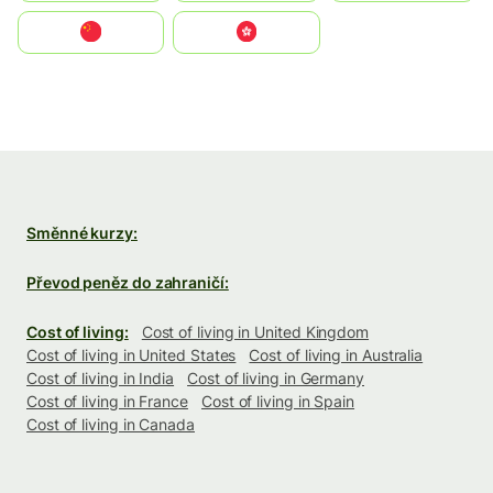
中国
中國香港特別行政區
Směnné kurzy:
Převod peněz do zahraničí:
Cost of living:
Cost of living in United Kingdom
Cost of living in United States
Cost of living in Australia
Cost of living in India
Cost of living in Germany
Cost of living in France
Cost of living in Spain
Cost of living in Canada