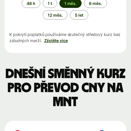
Časové
48 h
1 t
1 měs.
6 měs.
období
12 měs.
5 let
K pokrytí poplatků používáme skutečný středový kurz bez
záludných marží.
Zjistěte více
Dnešní směnný kurz
pro převod CNY na
MNT