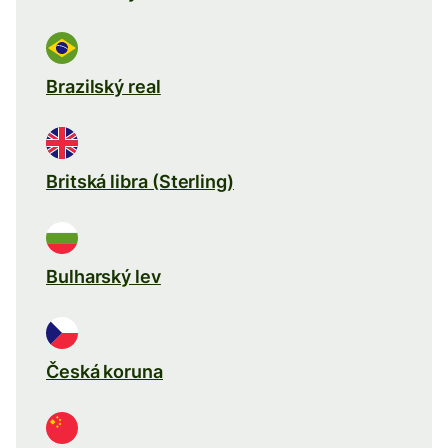
Brazilský real
Britská libra (Sterling)
Bulharský lev
Česká koruna