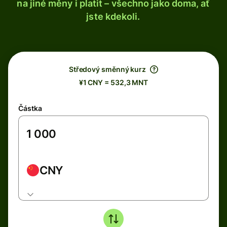
na jiné měny i platit – všechno jako doma, ať
jste kdekoli.
Středový směnný kurz
¥1 CNY = 532,3 MNT
Částka
CNY