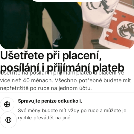
Ušetřete při placení,
posílání i přijímání plateb
Ušetříte na posílání i přijímání plateb a placení ve
více než 40 měnách. Všechno potřebné budete mít
nepřetržitě po ruce na jednom účtu.
Spravujte peníze odkudkoli.
Své měny budete mít vždy po ruce a můžete je
rychle převádět na jiné.