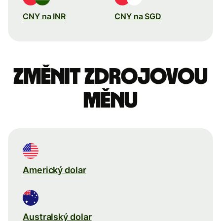
CNY na INR
CNY na SGD
Změnit zdrojovou
měnu
Americký dolar
Australský dolar