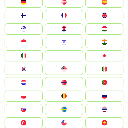
Deutschland
Denmark
España
Suomi
France
United Kingdom
Greece
Hrvatska
Magyarország
Indonesia
Israel
India
Italia
JA
Japan
South Korea
Malay
Mexico
Nederland
Norge
Portugal
Polska
România
Россия
Slovensko
Ruoŧŧa
ไทย
Türkiye
United States
Vietnam