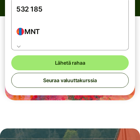
MNT
Lähetä rahaa
Seuraa valuuttakurssia