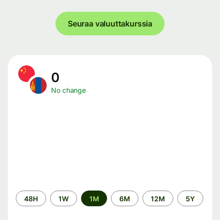
Seuraa valuuttakurssia
0
No change
Time
48H
1W
1M
6M
12M
5Y
period