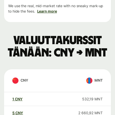
We use the real, mid-market rate with no sneaky mark-up
to hide the fees.
Learn more
Valuuttakurssit
tänään: CNY → MNT
CNY
MNT
1
CNY
532,19
MNT
5
CNY
2 660,92
MNT