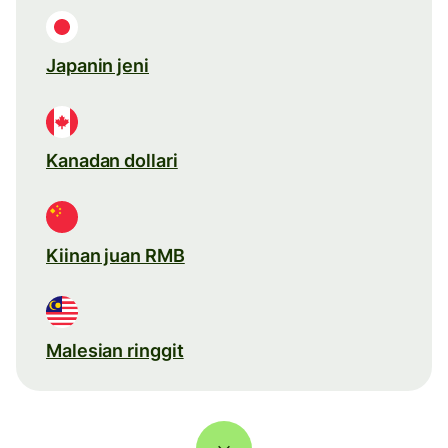
Japanin jeni
Kanadan dollari
Kiinan juan RMB
Malesian ringgit