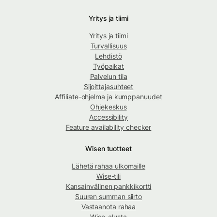
Yritys ja tiimi
Yritys ja tiimi
Turvallisuus
Lehdistö
Työpaikat
Palvelun tila
Sijoittajasuhteet
Affiliate-ohjelma ja kumppanuudet
Ohjekeskus
Accessibility
Feature availability checker
Wisen tuotteet
Lähetä rahaa ulkomaille
Wise-tili
Kansainvälinen pankkikortti
Suuren summan siirto
Vastaanota rahaa
Wise-alusta