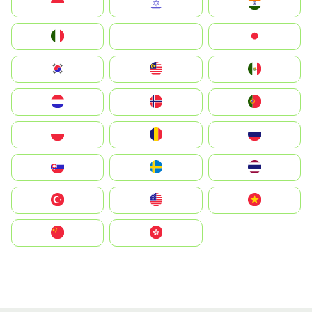
Indonesia
Israel
India
Italia
JA
Japan
South Korea
Malay
Mexico
Nederland
Norge
Portugal
Polska
România
Россия
Slovensko
Ruoŧŧa
ไทย
Türkiye
United States
Vietnam
中国
中國香港特別行政區