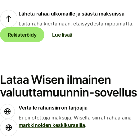
Lähetä rahaa ulkomaille ja säästä maksuissa
Laita raha kiertämään, etäisyydestä riippumatta.
Rekisteröidy
Lue lisää
Lataa Wisen ilmainen
valuuttamuunnin-sovellus
Vertaile rahansiirron tarjoajia
Ei piilotettuja maksuja. Wisella siirrät rahaa aina
markkinoiden keskikurssilla
.