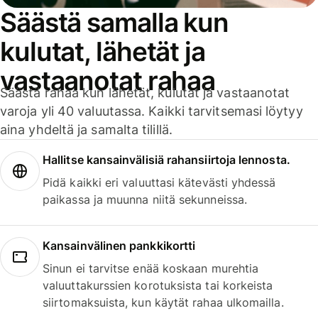
Säästä samalla kun
kulutat, lähetät ja
vastaanotat rahaa
Säästä rahaa kun lähetät, kulutat ja vastaanotat
varoja yli 40 valuutassa. Kaikki tarvitsemasi löytyy
aina yhdeltä ja samalta tilillä.
Hallitse kansainvälisiä rahansiirtoja lennosta.
Pidä kaikki eri valuuttasi kätevästi yhdessä
paikassa ja muunna niitä sekunneissa.
Kansainvälinen pankkikortti
Sinun ei tarvitse enää koskaan murehtia
valuuttakurssien korotuksista tai korkeista
siirtomaksuista, kun käytät rahaa ulkomailla.