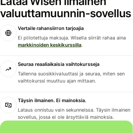
Lataa Wisen ilmainen
valuuttamuunnin-sovellus
Vertaile rahansiirron tarjoajia
Ei piilotettuja maksuja. Wisella siirrät rahaa aina
markkinoiden keskikurssilla
.
Seuraa reaaliaikaisia vaihtokursseja
Tallenna suosikkivaluuttasi ja seuraa, miten sen
vaihtokurssi muuttuu ajan mittaan.
Täysin ilmainen. Ei mainoksia.
Lataus onnistuu vain sekunneissa. Täysin ilmainen
sovellus, jossa ei ole ärsyttäviä mainoksia.