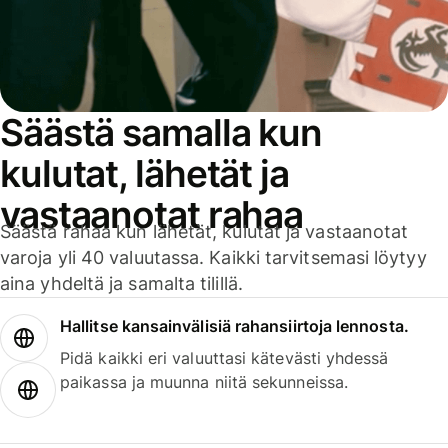
Säästä samalla kun
kulutat, lähetät ja
vastaanotat rahaa
Säästä rahaa kun lähetät, kulutat ja vastaanotat
varoja yli 40 valuutassa. Kaikki tarvitsemasi löytyy
aina yhdeltä ja samalta tilillä.
Hallitse kansainvälisiä rahansiirtoja lennosta.
Pidä kaikki eri valuuttasi kätevästi yhdessä
paikassa ja muunna niitä sekunneissa.