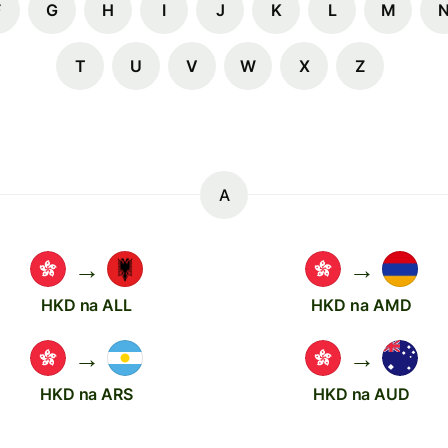
F
G
H
I
J
K
L
M
T
U
V
W
X
Z
A
→
→
HKD na ALL
HKD na AMD
→
→
HKD na ARS
HKD na AUD