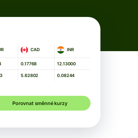
CAD
INR
UR
CAD
INR
8
0.17768
12.13000
53
5.62802
0.08244
Porovnat směnné kurzy