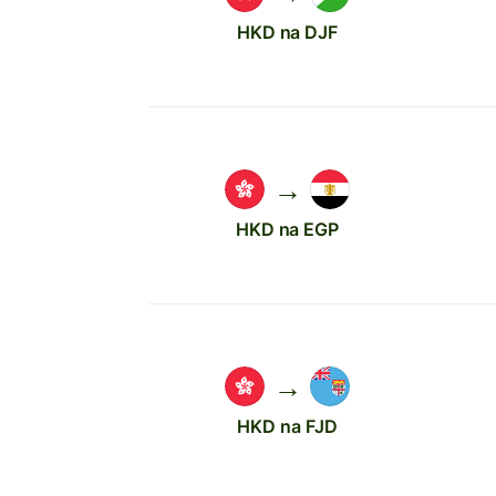
HKD na DJF
→
HKD na EGP
→
HKD na FJD