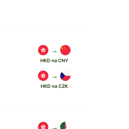
→
HKD na CNY
→
HKD na CZK
→