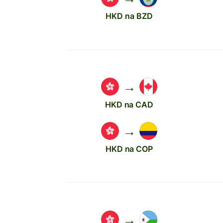
HKD na BZD
→
HKD na CAD
→
HKD na COP
→