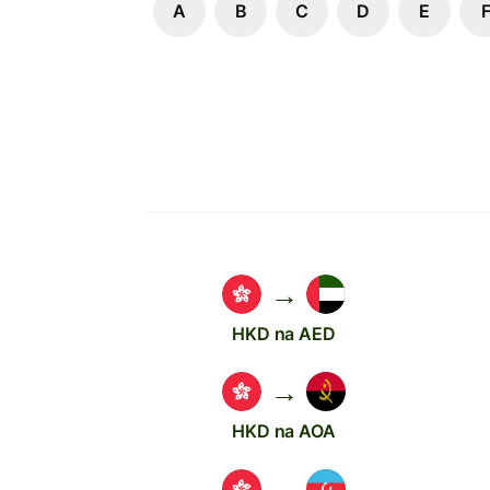
A
B
C
D
E
→
HKD na AED
→
HKD na AOA
→