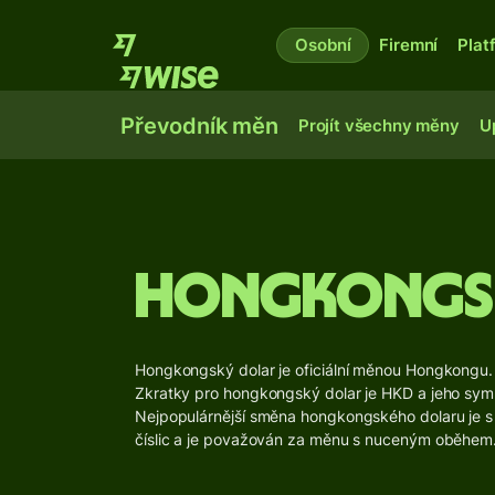
Osobní
Firemní
Plat
Převodník měn
Projít všechny měny
U
Hongkongsk
Hongkongský dolar je oficiální měnou Hongkongu.
Zkratky pro hongkongský dolar je HKD a jeho symb
Nejpopulárnější směna hongkongského dolaru je s
číslic a je považován za měnu s nuceným oběhem