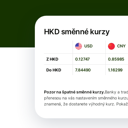
HKD směnné kurzy
USD
CNY
USD
CNY
Z HKD
0.12747
0.85985
Do HKD
7.84490
1.16299
Pozor na špatné směnné kurzy.
Banky a trad
přenesou na vás nastavením směnného kurzu. D
znamená, že dostanete výhodný kurz. Pokaž