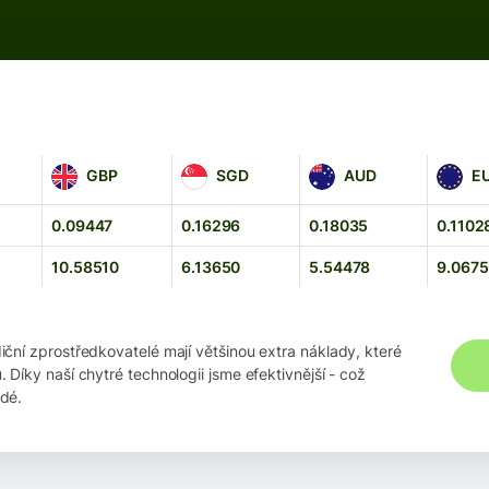
GBP
SGD
AUD
EUR
GBP
SGD
AUD
E
0.09447
0.16296
0.18035
0.1102
10.58510
6.13650
5.54478
9.067
iční zprostředkovatelé mají většinou extra náklady, které
íky naší chytré technologii jsme efektivnější - což
dé.