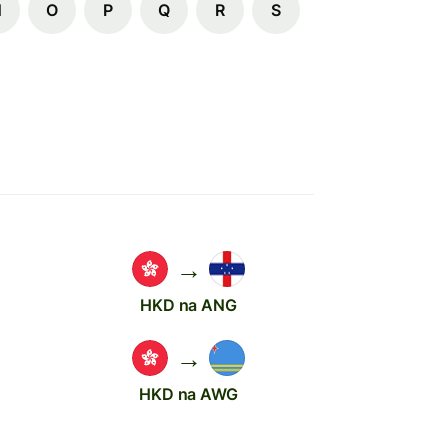
N
O
P
Q
R
S
→
HKD na ANG
→
HKD na AWG