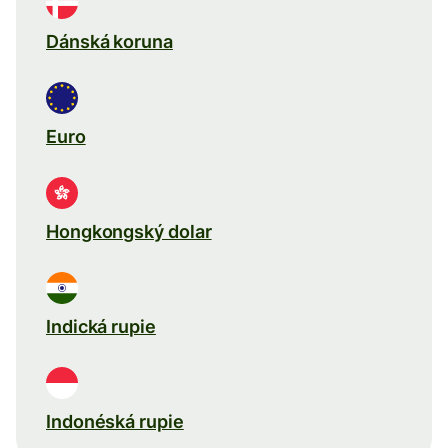
Dánská koruna
Euro
Hongkongský dolar
Indická rupie
Indonéská rupie