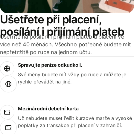
Ušetřete při placení,
posílání i přijímání plateb
Ušetříte na posílání i přijímání plateb a placení ve
více než 40 měnách. Všechno potřebné budete mít
nepřetržitě po ruce na jednom účtu.
Spravujte peníze odkudkoli.
Své měny budete mít vždy po ruce a můžete je
rychle převádět na jiné.
Mezinárodní debetní karta
Už nebudete muset řešit kurzové marže a vysoké
poplatky za transakce při placení v zahraničí.