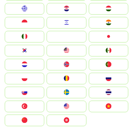
Greece
Hrvatska
Magyarország
Indonesia
Israel
India
Italia
JA
Japan
South Korea
Malay
Mexico
Nederland
Norge
Portugal
Polska
România
Россия
Slovensko
Ruoŧŧa
ไทย
Türkiye
United States
Vietnam
中国
中國香港特別行政區