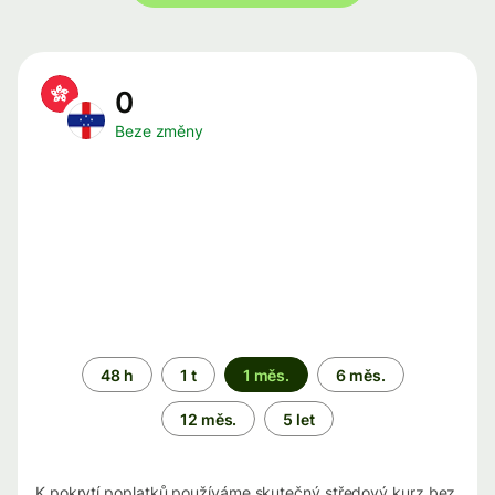
0
Beze změny
Časové
48 h
1 t
1 měs.
6 měs.
období
12 měs.
5 let
K pokrytí poplatků používáme skutečný středový kurz bez