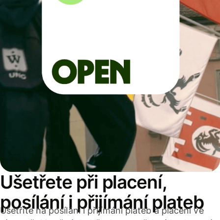
Ušetřete při placení,
posílání i přijímání plateb
Ušetříte na posílání i přijímání plateb a placení ve