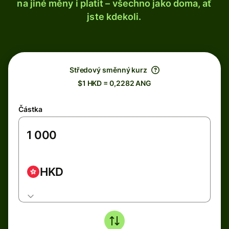
na jiné měny i platit – všechno jako doma, ať
jste kdekoli.
Středový směnný kurz
$1 HKD = 0,2282 ANG
Částka
HKD