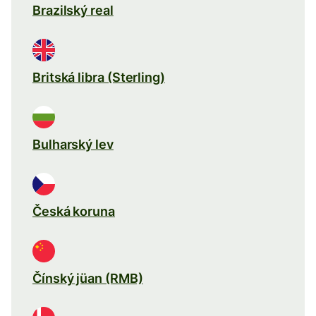
Brazilský real
Britská libra (Sterling)
Bulharský lev
Česká koruna
Čínský jüan (RMB)