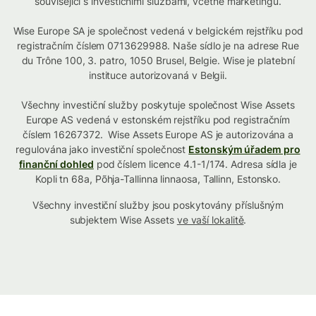
související s investičními službami, včetně marketingu.
Wise Europe SA je společnost vedená v belgickém rejstříku pod
registračním číslem 0713629988. Naše sídlo je na adrese Rue
du Trône 100, 3. patro, 1050 Brusel, Belgie. Wise je platební
instituce autorizovaná v Belgii.
Všechny investiční služby poskytuje společnost Wise Assets
Europe AS vedená v estonském rejstříku pod registračním
číslem 16267372. Wise Assets Europe AS je autorizována a
regulována jako investiční společnost
Estonským úřadem pro
finanční dohled
pod číslem licence 4.1-1/174. Adresa sídla je
Kopli tn 68a, Põhja-Tallinna linnaosa, Tallinn, Estonsko.
Všechny investiční služby jsou poskytovány příslušným
subjektem Wise Assets
ve vaší lokalitě
.