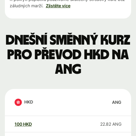
záludných marží.
Zjistěte více
Dnešní směnný kurz
pro převod HKD na
ANG
HKD
ANG
100
HKD
22.82
ANG