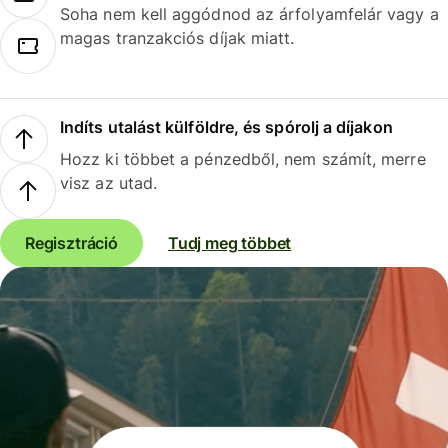
Soha nem kell aggódnod az árfolyamfelár vagy a
magas tranzakciós díjak miatt.
Indíts utalást külföldre, és spórolj a díjakon
Hozz ki többet a pénzedből, nem számít, merre
visz az utad.
Regisztráció
Tudj meg többet