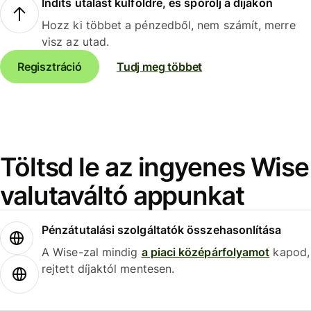
Indíts utalást külföldre, és spórolj a díjakon
Hozz ki többet a pénzedből, nem számít, merre
visz az utad.
Regisztráció
Tudj meg többet
Töltsd le az ingyenes Wise
valutaváltó appunkat
Pénzátutalási szolgáltatók összehasonlítása
A Wise-zal mindig
a piaci középárfolyamot
kapod,
rejtett díjaktól mentesen.