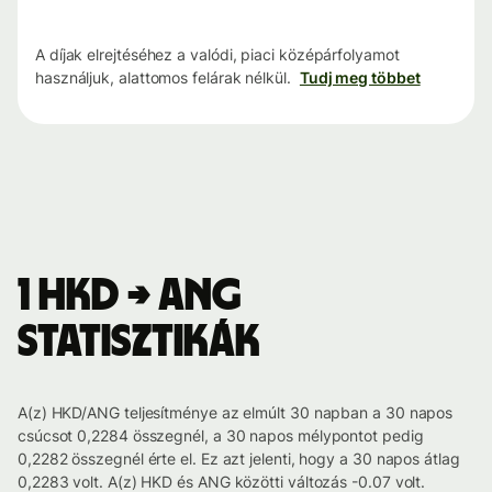
A díjak elrejtéséhez a valódi, piaci középárfolyamot
használjuk, alattomos felárak nélkül.
Tudj meg többet
1 HKD → ANG
statisztikák
A(z) HKD/ANG teljesítménye az elmúlt 30 napban a 30 napos
csúcsot 0,2284 összegnél, a 30 napos mélypontot pedig
0,2282 összegnél érte el. Ez azt jelenti, hogy a 30 napos átlag
0,2283 volt. A(z) HKD és ANG közötti változás -0.07 volt.