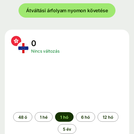
Átváltási árfolyam nyomon követése
0
Nincs változás
Időszak
48 ó
1 hé
1 hó
6 hó
12 hó
5 év