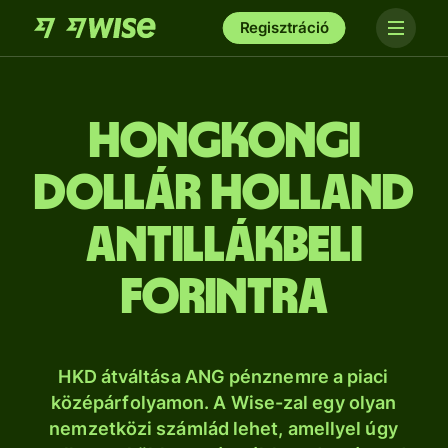
Regisztráció
hongkongi
dollár holland
antillákbeli
forintra
HKD átváltása ANG pénznemre a piaci
középárfolyamon. A Wise-zal egy olyan
nemzetközi számlád lehet, amellyel úgy