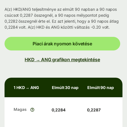
A(z) HKD/ANG teljesítménye az elmúlt 90 napban a 90 napos
csúcsot 0,2287 összegnél, a 90 napos mélypontot pedig
0,2282 összegnél érte el. Ez azt jelenti, hogy a 90 napos átlag
0,2284 volt. A(z) HKD és ANG közötti változás -0.20 volt.
Piaci árak nyomon követése
HKD → ANG grafikon megtekintése
1 HKD → ANG
Elmúlt 30 nap
Elmúlt 90 nap
Magas
0,2284
0,2287