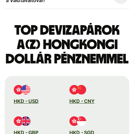
a Valutaváltóval?
Top devizapárok
a(z) hongkongi
dollár pénznemmel
HKD - USD
HKD - CNY
HKD - GBP
HKD - SGD