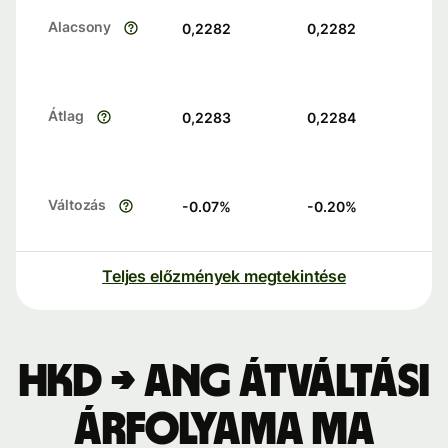
Alacsony
0,2282
0,2282
Átlag
0,2283
0,2284
Változás
-0.07
%
-0.20
%
Teljes előzmények megtekintése
HKD → ANG átváltási
árfolyama ma