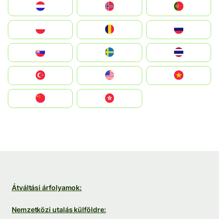
Nederland
Norge
Portugal
Polska
România
Россия
Slovensko
Ruoŧŧa
ไทย
Türkiye
United States
Vietnam
中国
中國香港特別行政區
Átváltási árfolyamok:
Nemzetközi utalás külföldre: