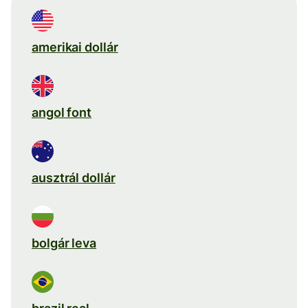
amerikai dollár
angol font
ausztrál dollár
bolgár leva