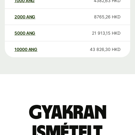
1000
ANG
4382,63
HKD
2000
ANG
8765,26
HKD
5000
ANG
21 913,15
HKD
10000
ANG
43 826,30
HKD
Gyakran
ismételt