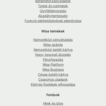
Befektetői kapcsolatok
Tagok és partnerek
Ügyféltámogatás
Akadálymentesség
Funkció elérhetőségének ellenőrzése
Wise termékek
Nemzetközi pénzátutalás
Wise-számla
Nemzetközi betéti kártya
Nagy összegű átutalás
Pénzfogadás
Wise Platform
Wise Business
Céges betéti kártya
Csoportos utalások
Kártyás fizetések elfogadása
Források
Hírek és blog