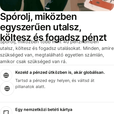
Spórolj, miközben
egyszerűen utalsz,
költesz és fogadsz pénzt
Spórolj, miközben több mint 40 pénznemben
utalsz, költesz és fogadsz utalásokat. Minden, amire
szükséged van, megtalálható egyetlen számlán,
amikor csak szükséged van rá.
Kezeld a pénzed útközben is, akár globálisan.
Tartsd a pénzed egy helyen, és váltsd át
pillanatok alatt.
Egy nemzetközi betéti kártya