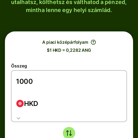
utalhatsz, költhetsz és válthatod a pénzed,
mintha lenne egy helyi számlád.
A piaci középárfolyam
$1 HKD = 0,2282 ANG
Összeg
HKD