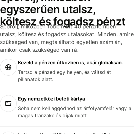
egyszerűen utalsz,
költesz és fogadsz pénzt
Spórolj, miközben több mint 40 pénznemben
utalsz, költesz és fogadsz utalásokat. Minden, amire
szükséged van, megtalálható egyetlen számlán,
amikor csak szükséged van rá.
Kezeld a pénzed útközben is, akár globálisan.
Tartsd a pénzed egy helyen, és váltsd át
pillanatok alatt.
Egy nemzetközi betéti kártya
Soha nem kell aggódnod az árfolyamfelár vagy a
magas tranzakciós díjak miatt.