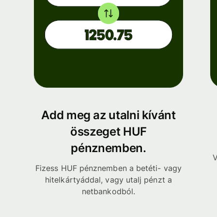
Add meg az utalni kívánt
összeget HUF
pénznemben.
V
Fizess HUF pénznemben a betéti- vagy
hitelkártyáddal, vagy utalj pénzt a
netbankodból.