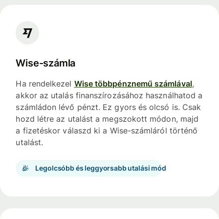
Wise-számla
Ha rendelkezel
Wise többpénznemű számlával
,
akkor az utalás finanszírozásához használhatod a
számládon lévő pénzt. Ez gyors és olcsó is. Csak
hozd létre az utalást a megszokott módon, majd
a fizetéskor válaszd ki a Wise-számláról történő
utalást.
Legolcsóbb és leggyorsabb utalási mód