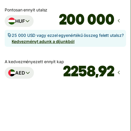
Pontosan ennyit utalsz
HUF
25 000 USD vagy ezzel egyenértékű összeg felett utalsz?
Kedvezményt adunk a díjunkból
A kedvezményezett ennyit kap
AED
Ekkor érkezik meg
Ma - 7 órán belül
Becsült díjak
6 694 HUF
HUF pénznemben megadva