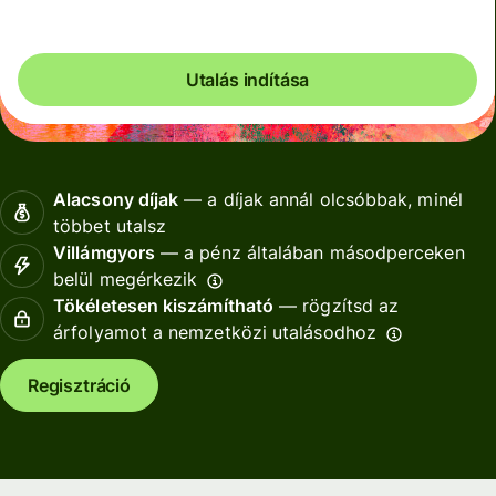
Utalás indítása
Alacsony díjak
— a díjak annál olcsóbbak, minél
többet utalsz
Villámgyors
— a pénz általában másodperceken
belül megérkezik
Tökéletesen kiszámítható
— rögzítsd az
árfolyamot a nemzetközi utalásodhoz
Regisztráció