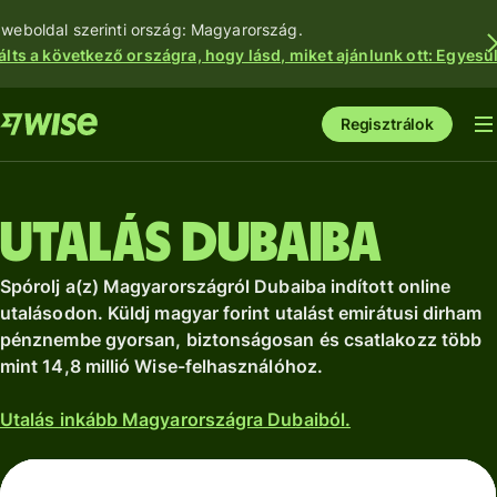
 weboldal szerinti ország: Magyarország.
álts a következő országra, hogy lásd, miket ajánlunk ott: Egyesül
Regisztrálok
Utalás Dubaiba
Spórolj a(z) Magyarországról Dubaiba indított online
utalásodon. Küldj magyar forint utalást emirátusi dirham
pénznembe gyorsan, biztonságosan és csatlakozz több
mint 14,8 millió Wise-felhasználóhoz.
Utalás inkább Magyarországra Dubaiból.