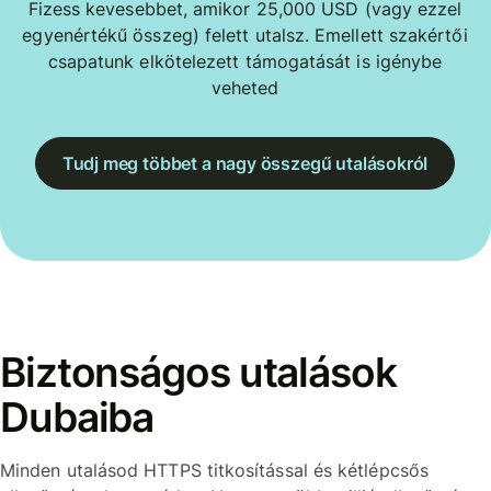
Fizess kevesebbet, amikor 25,000 USD (vagy ezzel
egyenértékű összeg) felett utalsz. Emellett szakértői
csapatunk elkötelezett támogatását is igénybe
veheted
Tudj meg többet a nagy összegű utalásokról
Biztonságos utalások
Dubaiba
Minden utalásod HTTPS titkosítással és kétlépcsős