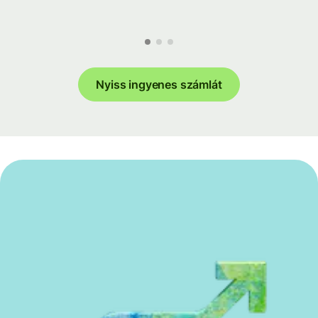
Nyiss ingyenes számlát