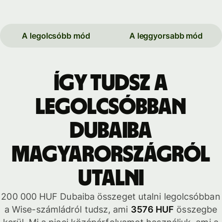
A legolcsóbb mód
A leggyorsabb mód
Így tudsz a
legolcsóbban
Dubaiba
Magyarországról
utalni
200 000 HUF Dubaiba összeget utalni legolcsóbban
a Wise-számládról tudsz, ami
3576 HUF
összegbe