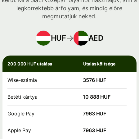
kerül. Mi a piaci középárfolyamot használjuk, ami a
legkorrektebb árfolyam, és mindig előre
megmutatjuk neked.
HUF
AED
200 000 HUF utalása
Utalás költsége
Wise-számla
3576 HUF
Betéti kártya
10 888 HUF
Google Pay
7963 HUF
Apple Pay
7963 HUF