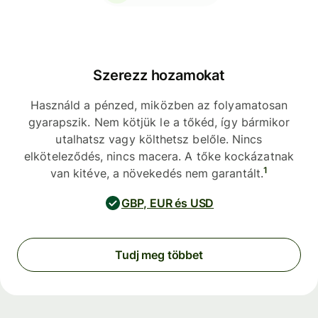
Szerezz hozamokat
Használd a pénzed, miközben az folyamatosan
gyarapszik. Nem kötjük le a tőkéd, így bármikor
utalhatsz vagy költhetsz belőle. Nincs
elköteleződés, nincs macera. A tőke kockázatnak
1
van kitéve, a növekedés nem garantált.
GBP, EUR és USD
Tudj meg többet