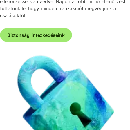
ellenőrzéssel van védve. Naponta több millió ellenőrzést
futtatunk le, hogy minden tranzakciót megvédjünk a
csalásoktól.
Biztonsági intézkedéseink