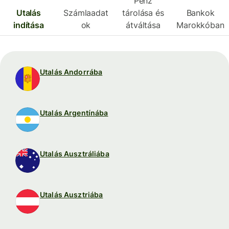
Pénz
Utalás
Számlaadat
tárolása és
Bankok
indítása
ok
átváltása
Marokkóban
Utalás Andorrába
Utalás Argentínába
Utalás Ausztráliába
Utalás Ausztriába