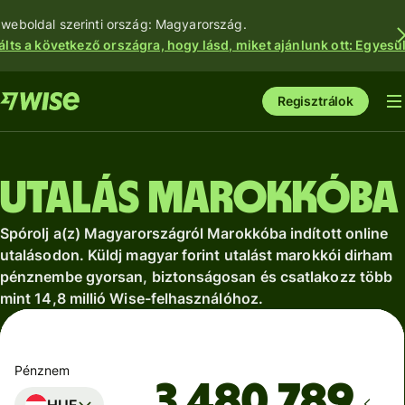
 weboldal szerinti ország: Magyarország.
álts a következő országra, hogy lásd, miket ajánlunk ott: Egyesül
Regisztrálok
Utalás Marokkóba
Spórolj a(z) Magyarországról Marokkóba indított online
utalásodon. Küldj magyar forint utalást marokkói dirham
pénznembe gyorsan, biztonságosan és csatlakozz több
mint 14,8 millió Wise-felhasználóhoz.
Pénznem
HUF