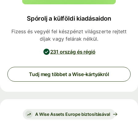
Spórolj a külföldi kiadásaidon
Fizess és vegyél fel készpénzt világszerte rejtett
díjak vagy felárak nélkül.
231 ország és régió
Tudj meg többet a Wise-kártyákról
A Wise Assets Europe biztosításával