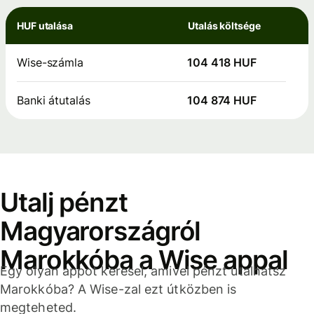
HUF utalása
Utalás költsége
Wise-számla
104 418 HUF
Banki átutalás
104 874 HUF
Utalj pénzt
Magyarországról
Marokkóba a Wise appal
Egy olyan appot keresel, amivel pénzt utalhatsz
Marokkóba? A Wise-zal ezt útközben is
megteheted.