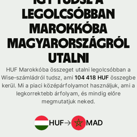
legolcsóbban
Marokkóba
Magyarországról
utalni
HUF Marokkóba összeget utalni legolcsóbban a
Wise-számládról tudsz, ami
104 418 HUF
összegbe
kerül. Mi a piaci középárfolyamot használjuk, ami a
legkorrektebb árfolyam, és mindig előre
megmutatjuk neked.
HUF
MAD