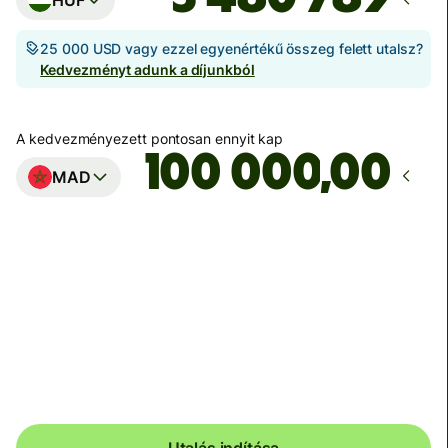
25 000 USD vagy ezzel egyenértékű összeg felett utalsz?
Kedvezményt adunk a díjunkból
A kedvezményezett pontosan ennyit kap
,00
MAD
Ekkor érkezik meg
augusztus 13., csütörtök
Teljes díj
104 874 HUF
HUF pénznemben megadva
Utalás indítása