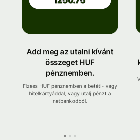
Add meg az utalni kívánt
összeget HUF
pénznemben.
V
Fizess HUF pénznemben a betéti- vagy
hitelkártyáddal, vagy utalj pénzt a
netbankodból.