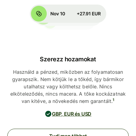
Szerezz hozamokat
Használd a pénzed, miközben az folyamatosan
gyarapszik. Nem kötjük le a tőkéd, így bármikor
utalhatsz vagy költhetsz belőle. Nincs
elköteleződés, nincs macera. A tőke kockázatnak
1
van kitéve, a növekedés nem garantált.
GBP, EUR és USD