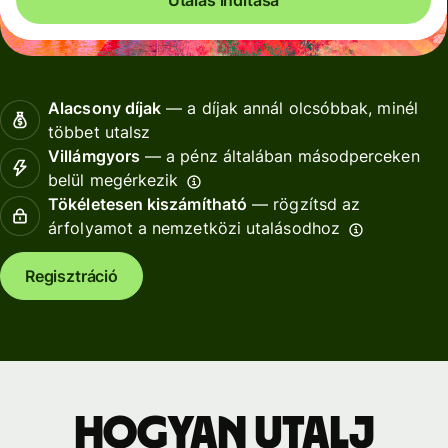
Alacsony díjak
— a díjak annál olcsóbbak, minél
többet utalsz
Villámgyors
— a pénz általában másodperceken
belül megérkezik
Tökéletesen kiszámítható
— rögzítsd az
árfolyamot a nemzetközi utalásodhoz
Regisztráció
Hogyan utalj