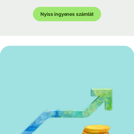
Nyiss ingyenes számlát