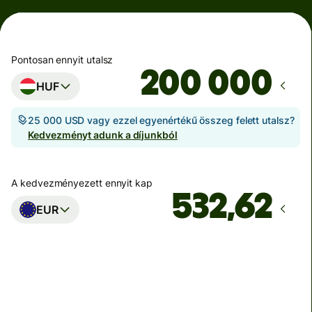
Pontosan ennyit utalsz
HUF
25 000 USD vagy ezzel egyenértékű összeg felett utalsz?
Kedvezményt adunk a díjunkból
A kedvezményezett ennyit kap
EUR
Ekkor érkezik meg
Ma - másodpercek alatt