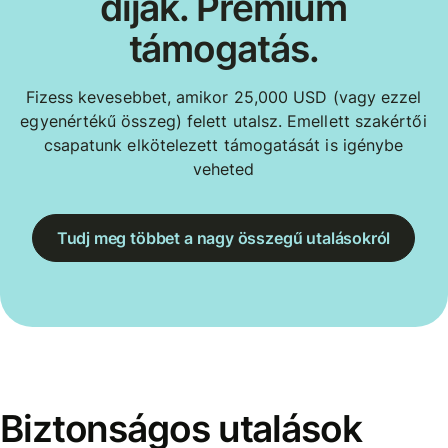
díjak. Prémium
támogatás.
Fizess kevesebbet, amikor 25,000 USD (vagy ezzel
egyenértékű összeg) felett utalsz. Emellett szakértői
csapatunk elkötelezett támogatását is igénybe
veheted
Tudj meg többet a nagy összegű utalásokról
Biztonságos utalások