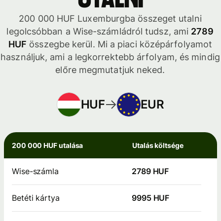
utalni
200 000 HUF Luxemburgba összeget utalni
legolcsóbban a Wise-számládról tudsz, ami
2789
HUF
összegbe kerül. Mi a piaci középárfolyamot
használjuk, ami a legkorrektebb árfolyam, és mindig
előre megmutatjuk neked.
HUF
EUR
200 000 HUF utalása
Utalás költsége
Wise-számla
2789 HUF
Betéti kártya
9995 HUF