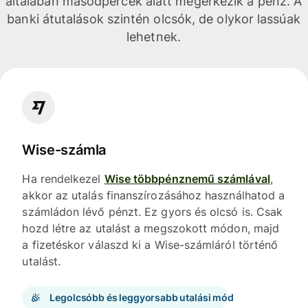
általában másodpercek alatt megérkezik a pénz. A
banki átutalások szintén olcsók, de olykor lassúak
lehetnek.
Wise-számla
Ha rendelkezel
Wise többpénznemű számlával
,
akkor az utalás finanszírozásához használhatod a
számládon lévő pénzt. Ez gyors és olcsó is. Csak
hozd létre az utalást a megszokott módon, majd
a fizetéskor válaszd ki a Wise-számláról történő
utalást.
Legolcsóbb és leggyorsabb utalási mód