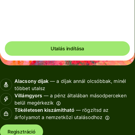
Becsült díjak
5 781 HUF
HUF pénznemben megadva
Akár 2 426 HUF összeget is spórolhatsz
Utalás indítása
Alacsony díjak
— a díjak annál olcsóbbak, minél
többet utalsz
Villámgyors
— a pénz általában másodperceken
belül megérkezik
Tökéletesen kiszámítható
— rögzítsd az
árfolyamot a nemzetközi utalásodhoz
Regisztráció