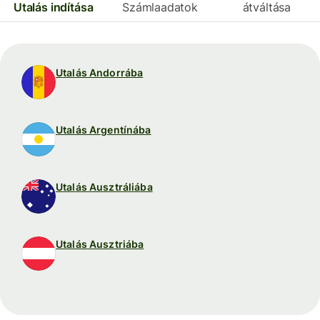
Utalás indítása
Számlaadatok
átváltása
Utalás Andorrába
Utalás Argentínába
Utalás Ausztráliába
Utalás Ausztriába