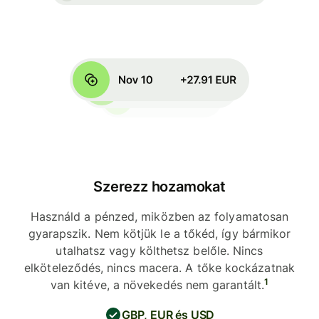
Szerezz hozamokat
Használd a pénzed, miközben az folyamatosan
gyarapszik. Nem kötjük le a tőkéd, így bármikor
utalhatsz vagy költhetsz belőle. Nincs
elköteleződés, nincs macera. A tőke kockázatnak
1
van kitéve, a növekedés nem garantált.
GBP, EUR és USD