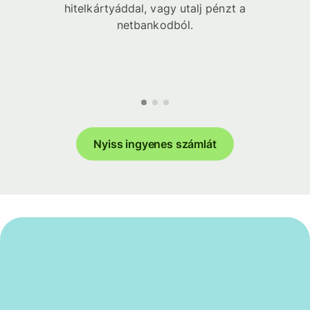
hitelkártyáddal, vagy utalj pénzt a
netbankodból.
Nyiss ingyenes számlát