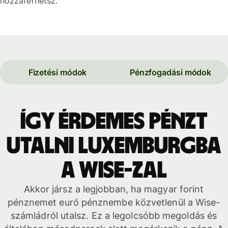
hozzáférhetsz.
Fizetési módok
Pénzfogadási módok
Így érdemes pénzt
utalni Luxemburgba
a Wise-zal
Akkor jársz a legjobban, ha magyar forint
pénznemet euró pénznembe közvetlenül a Wise-
számládról utalsz. Ez a legolcsóbb megoldás és