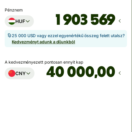
Pénznem
HUF
25 000 USD vagy ezzel egyenértékű összeg felett utalsz?
Kedvezményt adunk a díjunkból
A kedvezményezett pontosan ennyit kap
,00
CNY
Ekkor érkezik meg
Ma - másodpercek alatt
Teljes díj
38 454 HUF
HUF pénznemben megadva