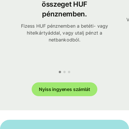
összeget HUF
pénznemben.
V
Fizess HUF pénznemben a betéti- vagy
hitelkártyáddal, vagy utalj pénzt a
netbankodból.
Nyiss ingyenes számlát