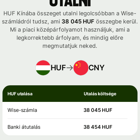
utalni
HUF Kínába összeget utalni legolcsóbban a Wise-
számládról tudsz, ami
38 045 HUF
összegbe kerül.
Mi a piaci középárfolyamot használjuk, ami a
legkorrektebb árfolyam, és mindig előre
megmutatjuk neked.
HUF
CNY
HUF utalása
Utalás költsége
Wise-számla
38 045 HUF
Banki átutalás
38 454 HUF