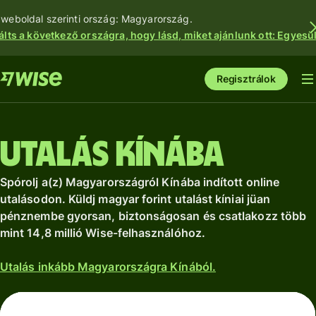
 weboldal szerinti ország: Magyarország.
álts a következő országra, hogy lásd, miket ajánlunk ott: Egyesül
Regisztrálok
Utalás Kínába
Spórolj a(z) Magyarországról Kínába indított online
utalásodon. Küldj magyar forint utalást kíniai jüan
pénznembe gyorsan, biztonságosan és csatlakozz több
mint 14,8 millió Wise-felhasználóhoz.
Utalás inkább Magyarországra Kínából.