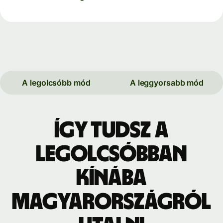
A legolcsóbb mód
A leggyorsabb mód
Így tudsz a
legolcsóbban
Kínába
Magyarországról