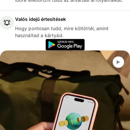
időre ellenőrizni tudd az átváltási árfolyamaikat.
Valós idejű értesítések
Hogy pontosan tudd, mire költöttél, amint
használtad a kártyád.