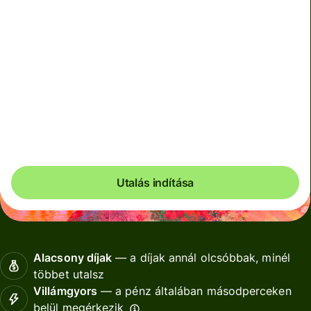
Előfordulhat, hogy utalás fogadásához az Alipay és
Weixin kedvezményezetteknek egy bankkártyát kell
hozzáadniuk a mobiltárcájukhoz. Az Alipay
kedvezményezettek egy telefonos értesítést kapnak, a
Weixin kedvezményezettek pedig egy SMS-t, amely
segít nekik ebben az egyszeri beállításban.
Utalás indítása
Alacsony díjak
— a díjak annál olcsóbbak, minél
többet utalsz
Villámgyors
— a pénz általában másodperceken
belül megérkezik