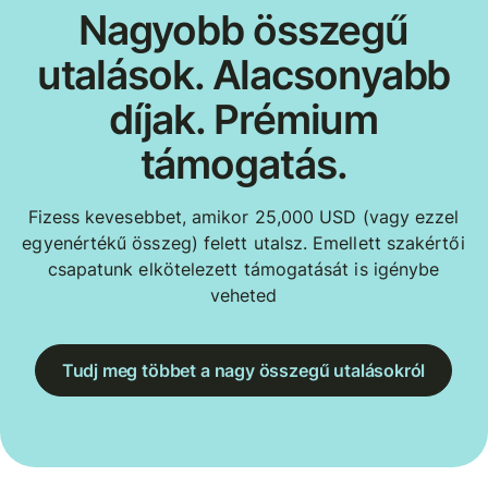
Nagyobb összegű
utalások. Alacsonyabb
díjak. Prémium
támogatás.
Fizess kevesebbet, amikor 25,000 USD (vagy ezzel
egyenértékű összeg) felett utalsz. Emellett szakértői
csapatunk elkötelezett támogatását is igénybe
veheted
Tudj meg többet a nagy összegű utalásokról