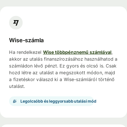
Wise-számla
Ha rendelkezel
Wise többpénznemű számlával
,
akkor az utalás finanszírozásához használhatod a
számládon lévő pénzt. Ez gyors és olcsó is. Csak
hozd létre az utalást a megszokott módon, majd
a fizetéskor válaszd ki a Wise-számláról történő
utalást.
Legolcsóbb és leggyorsabb utalási mód