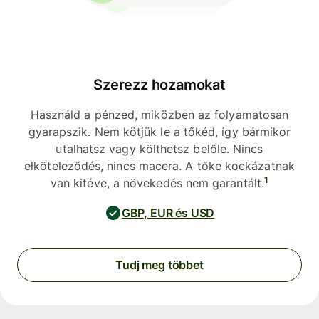
Szerezz hozamokat
Használd a pénzed, miközben az folyamatosan
gyarapszik. Nem kötjük le a tőkéd, így bármikor
utalhatsz vagy költhetsz belőle. Nincs
elköteleződés, nincs macera. A tőke kockázatnak
1
van kitéve, a növekedés nem garantált.
GBP, EUR és USD
Tudj meg többet