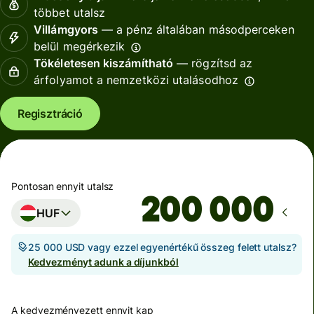
többet utalsz
Villámgyors
— a pénz általában másodperceken
belül megérkezik
Tökéletesen kiszámítható
— rögzítsd az
árfolyamot a nemzetközi utalásodhoz
Regisztráció
Pontosan ennyit utalsz
HUF
25 000 USD vagy ezzel egyenértékű összeg felett utalsz?
Kedvezményt adunk a díjunkból
A kedvezményezett ennyit kap