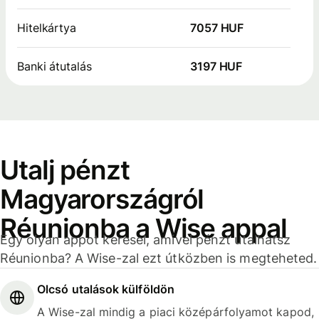
Hitelkártya
7057 HUF
Banki átutalás
3197 HUF
Utalj pénzt
Magyarországról
Réunionba a Wise appal
Egy olyan appot keresel, amivel pénzt utalhatsz
Réunionba? A Wise-zal ezt útközben is megteheted.
Olcsó utalások külföldön
A Wise-zal mindig a piaci középárfolyamot kapod,