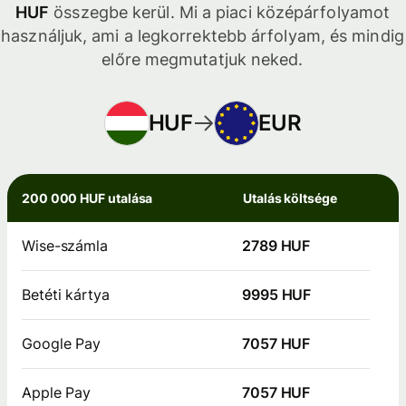
HUF
összegbe kerül. Mi a piaci középárfolyamot
használjuk, ami a legkorrektebb árfolyam, és mindig
előre megmutatjuk neked.
HUF
EUR
200 000 HUF utalása
Utalás költsége
Wise-számla
2789 HUF
Betéti kártya
9995 HUF
Google Pay
7057 HUF
Apple Pay
7057 HUF