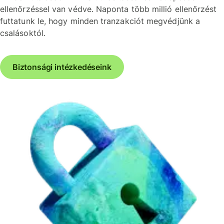
ellenőrzéssel van védve. Naponta több millió ellenőrzést
futtatunk le, hogy minden tranzakciót megvédjünk a
csalásoktól.
Biztonsági intézkedéseink