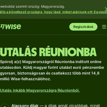
 weboldal szerinti ország: Magyarország.
álts a következő országra, hogy lásd, miket ajánlunk ott: Egyesül
Regisztrálok
Utalás Réunionba
Spórolj a(z) Magyarországról Réunionba indított online
utalásodon. Küldj magyar forint utalást euró pénznembe
gyorsan, biztonságosan és csatlakozz több mint 14,8
millió Wise-felhasználóhoz.
Utalás inkább Magyarországra Réunionból.
Alacsony díjak
— a díjak annál olcsóbbak, minél