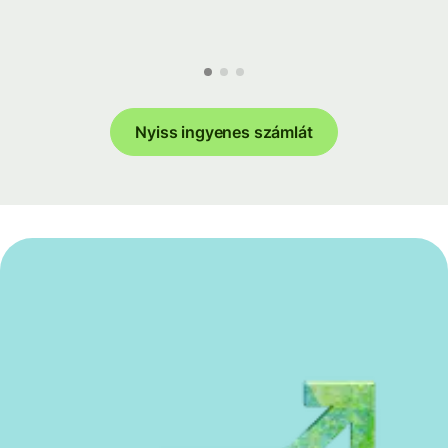
Nyiss ingyenes számlát