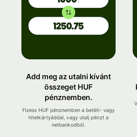
Add meg az utalni kívánt
összeget HUF
pénznemben.
V
Fizess HUF pénznemben a betéti- vagy
hitelkártyáddal, vagy utalj pénzt a
netbankodból.