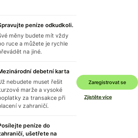
Spravujte peníze odkudkoli.
Své měny budete mít vždy
po ruce a můžete je rychle
převádět na jiné.
Mezinárodní debetní karta
Už nebudete muset řešit
Zaregistrovat se
kurzové marže a vysoké
Zjistěte více
poplatky za transakce při
placení v zahraničí.
Posílejte peníze do
zahraničí, ušetřete na