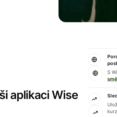
Por
pos
S Wi
smě
i aplikaci Wise
Sle
Ulož
kurz