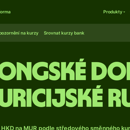
forma
Produkty
pozornění na kurzy
Srovnat kurzy bank
ongské dol
ricijské r
 HKD na MUR podle středového směnného kurz