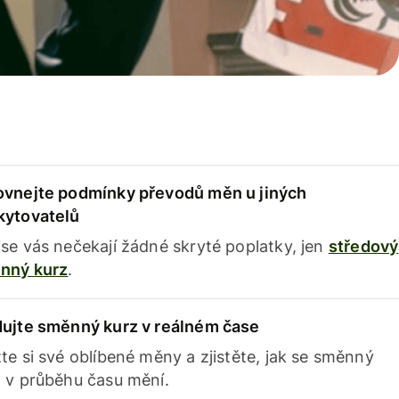
ovnejte podmínky převodů měn u jiných
kytovatelů
se vás nečekají žádné skryté poplatky, jen
středový
nný kurz
.
dujte směnný kurz v reálném čase
te si své oblíbené měny a zjistěte, jak se směnný
 v průběhu času mění.