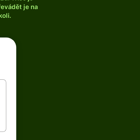
řevádět je na
oli.