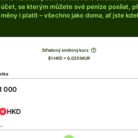
účet, se kterým můžete své peníze posílat, p
é měny i platit – všechno jako doma, ať jste kdek
Středový směnný kurz
$1 HKD = 6,020 MUR
stka
HKD