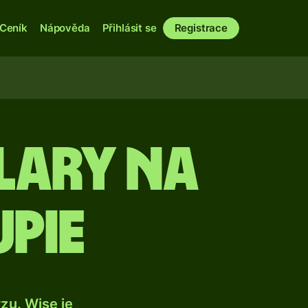
Ceník
Nápověda
Přihlásit se
Registrace
ary na
upie
u. Wise je