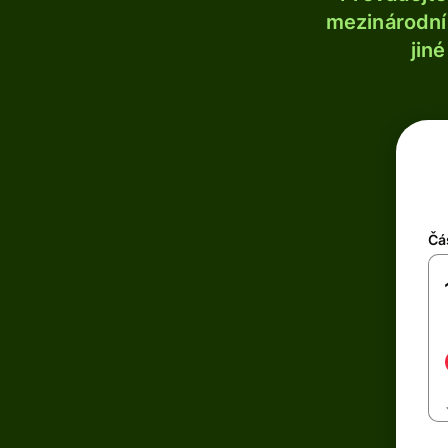
mezinárodní 
jin
Čá