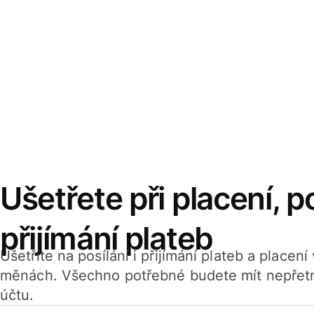
Ušetřete při placení, po
přijímání plateb
Ušetříte na posílání i přijímání plateb a placen
měnách. Všechno potřebné budete mít nepřetr
účtu.