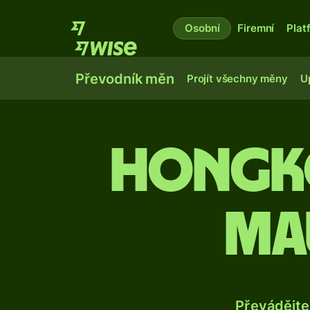
Osobní
Firemní
Plat
Převodník měn
Projít všechny měny
U
Hongk
mau
Převádějte