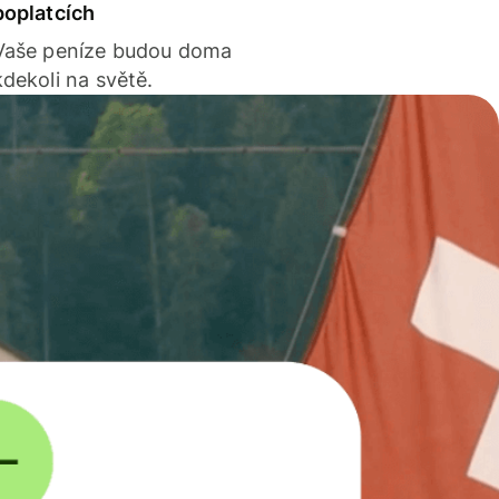
poplatcích
Vaše peníze budou doma
kdekoli na světě.