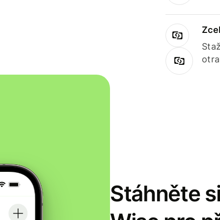
Zce
Staž
otr
Stáhněte si