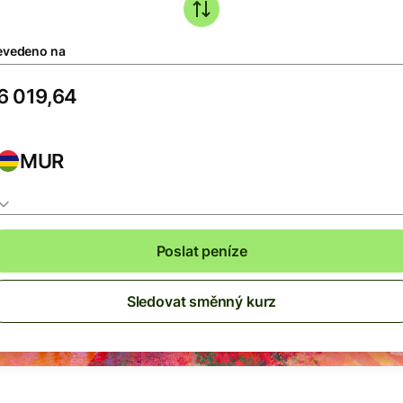
evedeno na
MUR
Poslat peníze
Sledovat směnný kurz