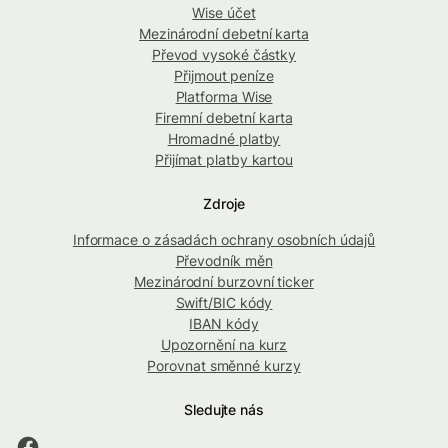
Wise účet
Mezinárodní debetní karta
Převod vysoké částky
Přijmout peníze
Platforma Wise
Firemní debetní karta
Hromadné platby
Přijímat platby kartou
Zdroje
Informace o zásadách ochrany osobních údajů
Převodník měn
Mezinárodní burzovní ticker
Swift/BIC kódy
IBAN kódy
Upozornění na kurz
Porovnat směnné kurzy
Sledujte nás