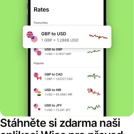
Stáhněte si zdarma naši