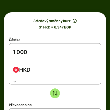
Středový směnný kurz
$1 HKD = 6,347 EGP
Částka
HKD
Převedeno na