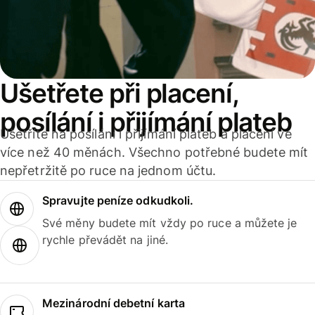
Ušetřete při placení,
posílání i přijímání plateb
Ušetříte na posílání i přijímání plateb a placení ve
více než 40 měnách. Všechno potřebné budete mít
nepřetržitě po ruce na jednom účtu.
Spravujte peníze odkudkoli.
Své měny budete mít vždy po ruce a můžete je
rychle převádět na jiné.
Mezinárodní debetní karta