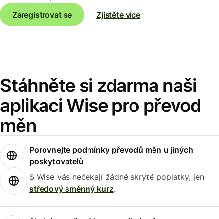
Zaregistrovat se
Zjistěte více
Stáhněte si zdarma naši
aplikaci Wise pro převod
měn
Porovnejte podmínky převodů měn u jiných
poskytovatelů
S Wise vás nečekají žádné skryté poplatky, jen
středový směnný kurz
.