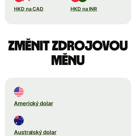
HKD na CAD
HKD na INR
Změnit zdrojovou
měnu
Americký dolar
Australský dolar