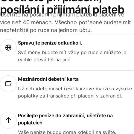
posílání i přijímání plateb
Ušetříte na posílání i přijímání plateb a placení ve
více než 40 měnách. Všechno potřebné budete mít
nepřetržitě po ruce na jednom účtu.
Spravujte peníze odkudkoli.
Své měny budete mít vždy po ruce a můžete je
rychle převádět na jiné.
Mezinárodní debetní karta
Už nebudete muset řešit kurzové marže a vysoké
poplatky za transakce při placení v zahraničí.
Posílejte peníze do zahraničí, ušetřete na
poplatcích
Vaše peníze budou doma kdekoli na světě.