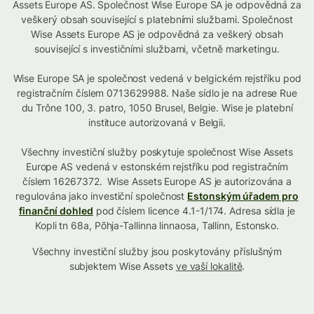
Assets Europe AS. Společnost Wise Europe SA je odpovědná za
veškerý obsah související s platebními službami. Společnost
Wise Assets Europe AS je odpovědná za veškerý obsah
související s investičními službami, včetně marketingu.
Wise Europe SA je společnost vedená v belgickém rejstříku pod
registračním číslem 0713629988. Naše sídlo je na adrese Rue
du Trône 100, 3. patro, 1050 Brusel, Belgie. Wise je platební
instituce autorizovaná v Belgii.
Všechny investiční služby poskytuje společnost Wise Assets
Europe AS vedená v estonském rejstříku pod registračním
číslem 16267372. Wise Assets Europe AS je autorizována a
regulována jako investiční společnost
Estonským úřadem pro
finanční dohled
pod číslem licence 4.1-1/174. Adresa sídla je
Kopli tn 68a, Põhja-Tallinna linnaosa, Tallinn, Estonsko.
Všechny investiční služby jsou poskytovány příslušným
subjektem Wise Assets
ve vaší lokalitě
.