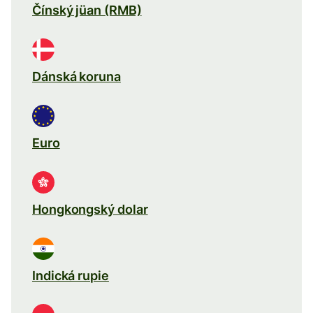
Čínský jüan (RMB)
Dánská koruna
Euro
Hongkongský dolar
Indická rupie