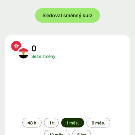
Sledovat směnný kurz
0
Beze změny
Časové
48 h
1 t
1 měs.
6 měs.
období
12 měs.
5 let