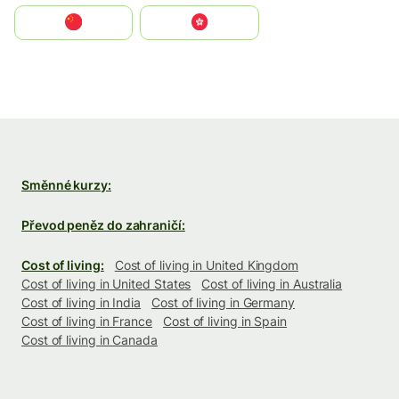
中国
中國香港特別行政區
Směnné kurzy:
Převod peněz do zahraničí:
Cost of living:
Cost of living in United Kingdom
Cost of living in United States
Cost of living in Australia
Cost of living in India
Cost of living in Germany
Cost of living in France
Cost of living in Spain
Cost of living in Canada