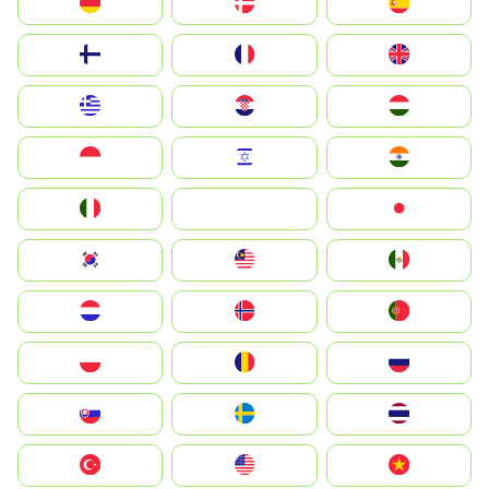
Deutschland
Denmark
España
Suomi
France
United Kingdom
Greece
Hrvatska
Magyarország
Indonesia
Israel
India
Italia
JA
Japan
South Korea
Malay
Mexico
Nederland
Norge
Portugal
Polska
România
Россия
Slovensko
Ruoŧŧa
ไทย
Türkiye
United States
Vietnam