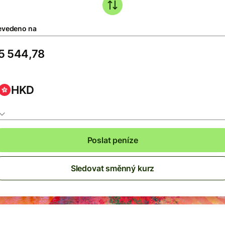
evedeno na
HKD
Poslat peníze
Sledovat směnný kurz