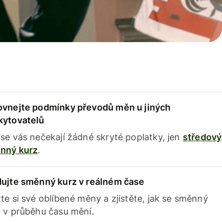
ovnejte podmínky převodů měn u jiných
kytovatelů
se vás nečekají žádné skryté poplatky, jen
středový
nný kurz
.
dujte směnný kurz v reálném čase
te si své oblíbené měny a zjistěte, jak se směnný
 v průběhu času mění.