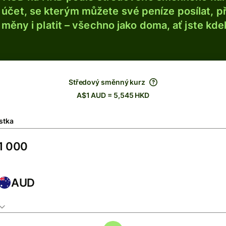
účet, se kterým můžete své peníze posílat, p
é měny i platit – všechno jako doma, ať jste kdek
Středový směnný kurz
A$1 AUD = 5,545 HKD
stka
AUD