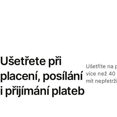
Ušetřete při
Ušetříte na p
placení, posílání
více než 40
mít nepřetrž
i přijímání plateb