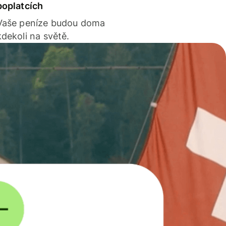
poplatcích
Vaše peníze budou doma
kdekoli na světě.