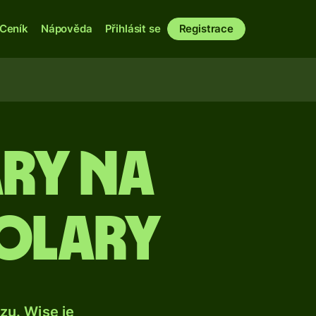
Ceník
Nápověda
Přihlásit se
Registrace
ry na
olary
u. Wise je