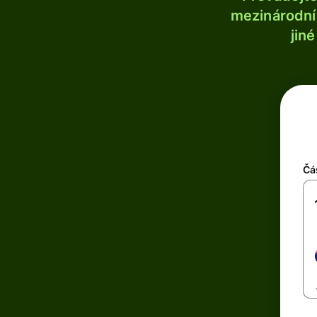
mezinárodní 
jin
Čá