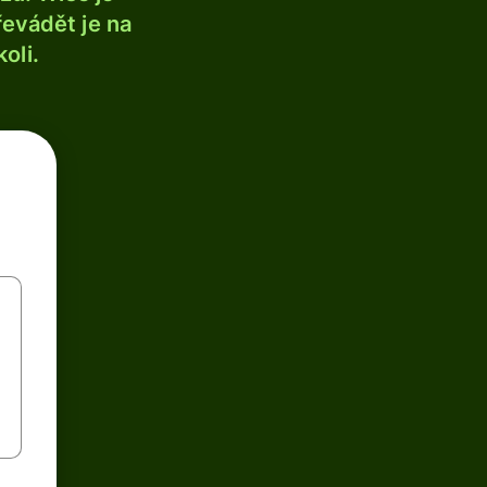
řevádět je na
oli.