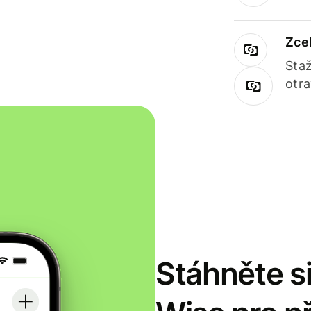
Zce
Staž
otr
Stáhněte si