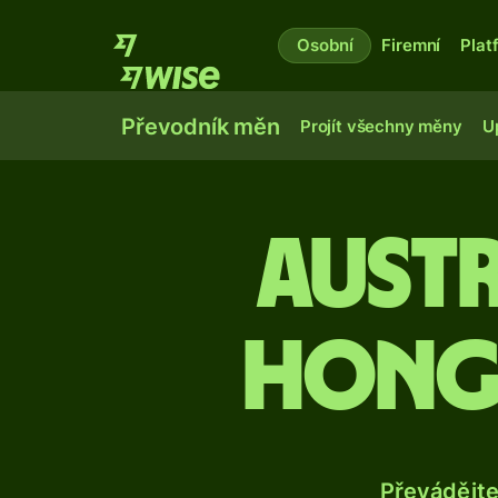
Osobní
Firemní
Plat
Převodník měn
Projít všechny měny
U
Aust
hong
Převádějt