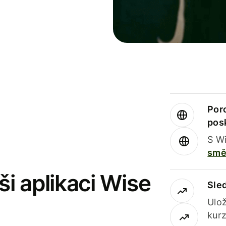
Por
pos
S Wi
smě
i aplikaci Wise
Sle
Ulož
kurz