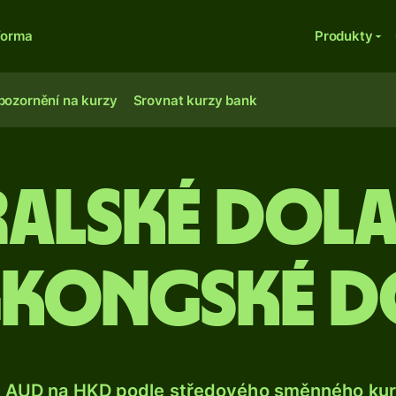
forma
Produkty
pozornění na kurzy
Srovnat kurzy bank
ralské dola
kongské d
e AUD na HKD podle středového směnného kurz