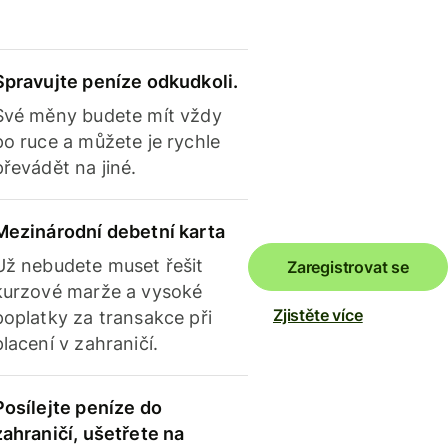
Spravujte peníze odkudkoli.
Své měny budete mít vždy
po ruce a můžete je rychle
převádět na jiné.
Mezinárodní debetní karta
Už nebudete muset řešit
Zaregistrovat se
kurzové marže a vysoké
Zjistěte více
poplatky za transakce při
placení v zahraničí.
Posílejte peníze do
zahraničí, ušetřete na