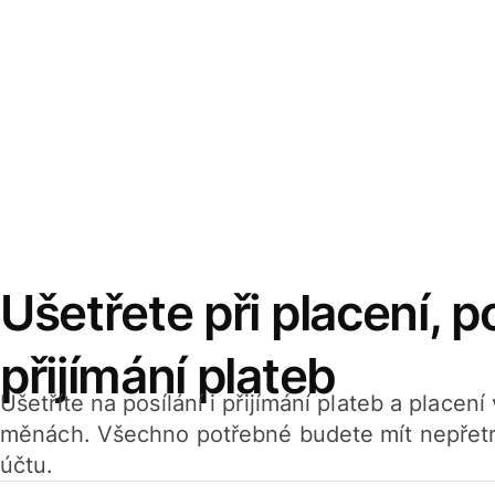
Ušetřete při placení, po
přijímání plateb
Ušetříte na posílání i přijímání plateb a placen
měnách. Všechno potřebné budete mít nepřetr
účtu.