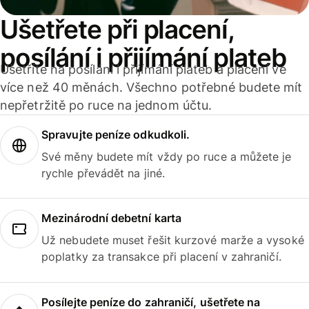
Ušetřete při placení,
posílání i přijímání plateb
Ušetříte na posílání i přijímání plateb a placení ve
více než 40 měnách. Všechno potřebné budete mít
nepřetržitě po ruce na jednom účtu.
Spravujte peníze odkudkoli.
Své měny budete mít vždy po ruce a můžete je
rychle převádět na jiné.
Mezinárodní debetní karta
Už nebudete muset řešit kurzové marže a vysoké
poplatky za transakce při placení v zahraničí.
Posílejte peníze do zahraničí, ušetřete na