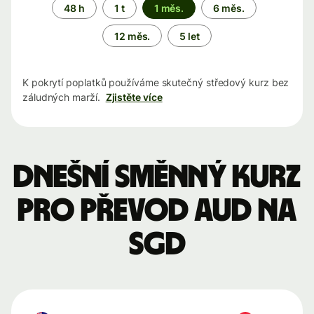
Časové
48 h
1 t
1 měs.
6 měs.
období
12 měs.
5 let
K pokrytí poplatků používáme skutečný středový kurz bez
záludných marží.
Zjistěte více
Dnešní směnný kurz
pro převod AUD na
SGD