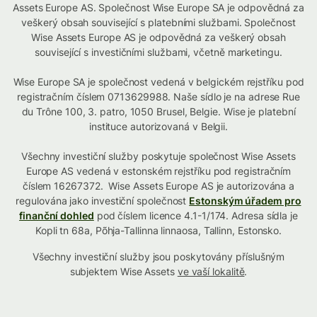
Assets Europe AS. Společnost Wise Europe SA je odpovědná za
veškerý obsah související s platebními službami. Společnost
Wise Assets Europe AS je odpovědná za veškerý obsah
související s investičními službami, včetně marketingu.
Wise Europe SA je společnost vedená v belgickém rejstříku pod
registračním číslem 0713629988. Naše sídlo je na adrese Rue
du Trône 100, 3. patro, 1050 Brusel, Belgie. Wise je platební
instituce autorizovaná v Belgii.
Všechny investiční služby poskytuje společnost Wise Assets
Europe AS vedená v estonském rejstříku pod registračním
číslem 16267372. Wise Assets Europe AS je autorizována a
regulována jako investiční společnost
Estonským úřadem pro
finanční dohled
pod číslem licence 4.1-1/174. Adresa sídla je
Kopli tn 68a, Põhja-Tallinna linnaosa, Tallinn, Estonsko.
Všechny investiční služby jsou poskytovány příslušným
subjektem Wise Assets
ve vaší lokalitě
.