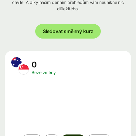
chvíle. A díky našim denním přehledům vám neunikne nic
důležitého.
Sledovat směnný kurz
0
Beze změny