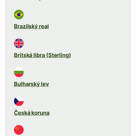
Brazilský real
Britská libra (Sterling)
Bulharský lev
Česká koruna