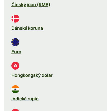
Čínský jüan (RMB)
Dánská koruna
Euro
Hongkongský dolar
Indická rupie