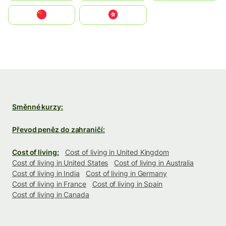
中国
中國香港特別行政區
Směnné kurzy:
Převod peněz do zahraničí:
Cost of living:
Cost of living in United Kingdom
Cost of living in United States
Cost of living in Australia
Cost of living in India
Cost of living in Germany
Cost of living in France
Cost of living in Spain
Cost of living in Canada