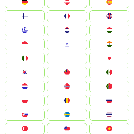
Deutschland
Denmark
España
Suomi
France
United Kingdom
Greece
Hrvatska
Magyarország
Indonesia
Israel
India
Italia
JA
Japan
South Korea
Malay
Mexico
Nederland
Norge
Portugal
Polska
România
Россия
Slovensko
Ruoŧŧa
ไทย
Türkiye
United States
Vietnam