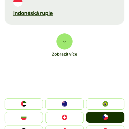
Indonéská rupie
Zobrazit více
الإمارات العربية المتحدة
Australia
Brazil
Czechia
България
Switzerland