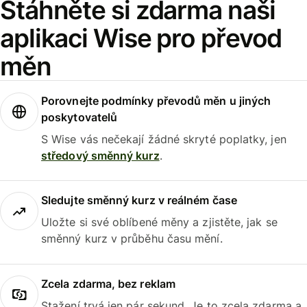
Stáhněte si zdarma naši
aplikaci Wise pro převod
měn
Porovnejte podmínky převodů měn u jiných
poskytovatelů
S Wise vás nečekají žádné skryté poplatky, jen
středový směnný kurz
.
Sledujte směnný kurz v reálném čase
Uložte si své oblíbené měny a zjistěte, jak se
směnný kurz v průběhu času mění.
Zcela zdarma, bez reklam
Stažení trvá jen pár sekund. Je to zcela zdarma a