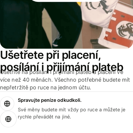
Ušetřete při placení,
posílání i přijímání plateb
Ušetříte na posílání i přijímání plateb a placení ve
více než 40 měnách. Všechno potřebné budete mít
nepřetržitě po ruce na jednom účtu.
Spravujte peníze odkudkoli.
Své měny budete mít vždy po ruce a můžete je
rychle převádět na jiné.