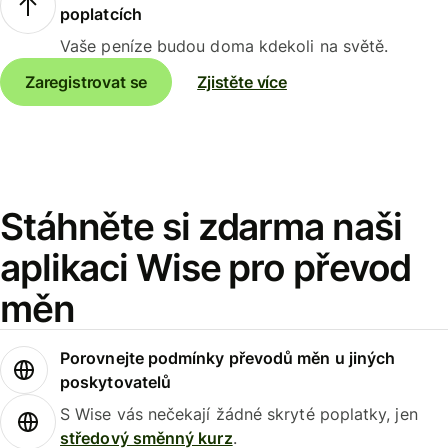
poplatcích
Vaše peníze budou doma kdekoli na světě.
Zaregistrovat se
Zjistěte více
Stáhněte si zdarma naši
aplikaci Wise pro převod
měn
Porovnejte podmínky převodů měn u jiných
poskytovatelů
S Wise vás nečekají žádné skryté poplatky, jen
středový směnný kurz
.