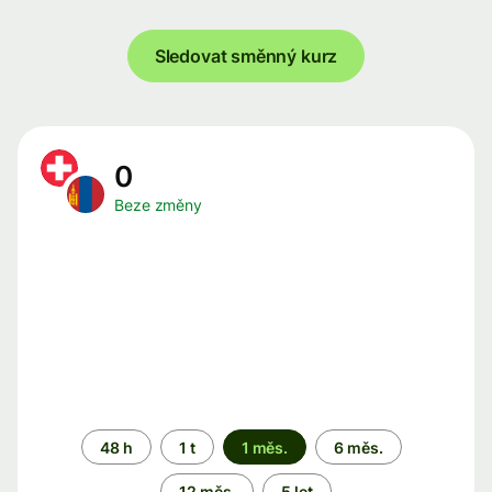
Sledovat směnný kurz
0
Beze změny
Časové
48 h
1 t
1 měs.
6 měs.
období
12 měs.
5 let