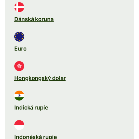
Dánská koruna
Euro
Hongkongský dolar
Indická rupie
Indonéská rupie