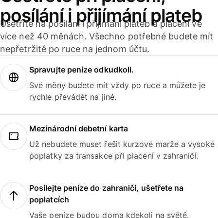
posílání i přijímání plateb
Ušetříte na posílání i přijímání plateb a placení ve
více než 40 měnách. Všechno potřebné budete mít
nepřetržitě po ruce na jednom účtu.
Spravujte peníze odkudkoli.
Své měny budete mít vždy po ruce a můžete je
rychle převádět na jiné.
Mezinárodní debetní karta
Už nebudete muset řešit kurzové marže a vysoké
poplatky za transakce při placení v zahraničí.
Posílejte peníze do zahraničí, ušetřete na
poplatcích
Vaše peníze budou doma kdekoli na světě.