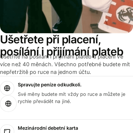
Ušetřete při placení,
posílání i přijímání plateb
Ušetříte na posílání i přijímání plateb a placení ve
více než 40 měnách. Všechno potřebné budete mít
nepřetržitě po ruce na jednom účtu.
Spravujte peníze odkudkoli.
Své měny budete mít vždy po ruce a můžete je
rychle převádět na jiné.
Mezinárodní debetní karta