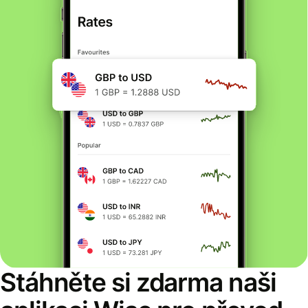
Stáhněte si zdarma naši