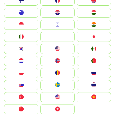
Suomi
France
United Kingdom
Greece
Hrvatska
Magyarország
Indonesia
Israel
India
Italia
JA
Japan
South Korea
Malay
Mexico
Nederland
Norge
Portugal
Polska
România
Россия
Slovensko
Ruoŧŧa
ไทย
Türkiye
United States
Vietnam
中国
中國香港特別行政區