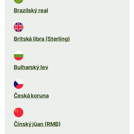
Brazilský real
Britská libra (Sterling)
Bulharský lev
Česká koruna
Čínský jüan (RMB)