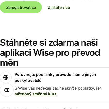
Zaregistrovat se
Zjistěte více
Stáhněte si zdarma naši
aplikaci Wise pro převod
měn
Porovnejte podmínky převodů měn u jiných
poskytovatelů
S Wise vás nečekají žádné skryté poplatky, jen
středový směnný kurz
.