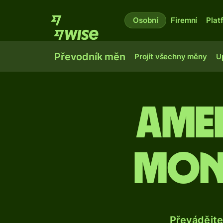
Osobní
Firemní
Plat
Převodník měn
Projít všechny měny
U
Ame
mon
Převádějte