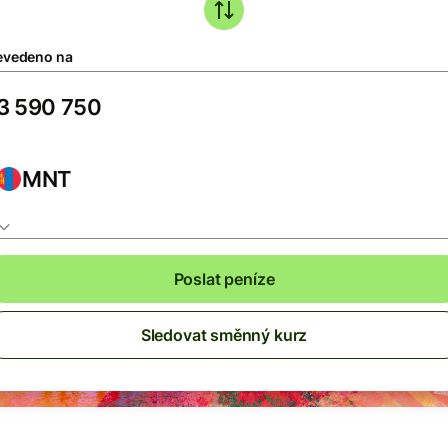
evedeno na
MNT
Poslat peníze
Sledovat směnný kurz