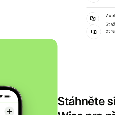
Zce
Staž
otr
Stáhněte si