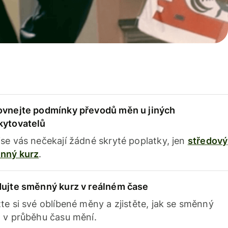
ovnejte podmínky převodů měn u jiných
kytovatelů
se vás nečekají žádné skryté poplatky, jen
středový
nný kurz
.
dujte směnný kurz v reálném čase
te si své oblíbené měny a zjistěte, jak se směnný
 v průběhu času mění.