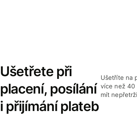
Ušetřete při
Ušetříte na p
placení, posílání
více než 40
mít nepřetrž
i přijímání plateb