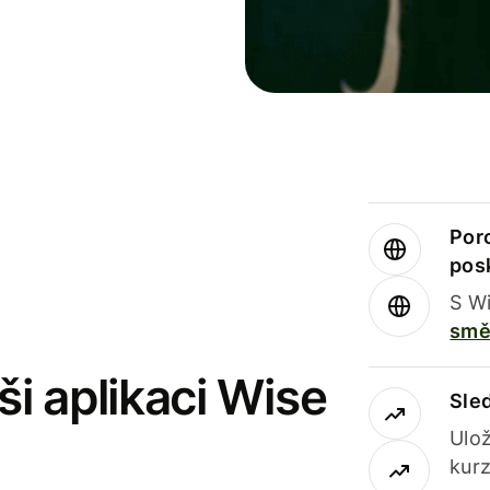
Por
pos
S Wi
smě
i aplikaci Wise
Sle
Ulož
kurz