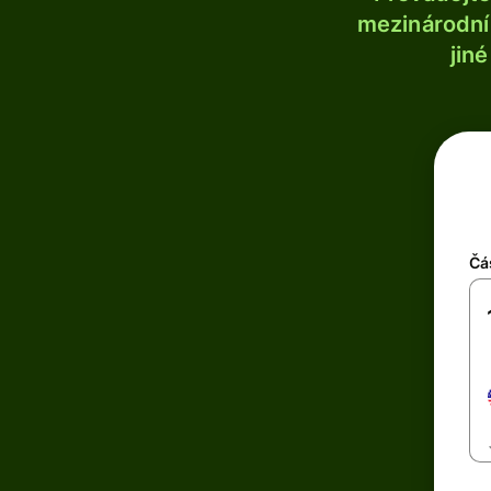
mezinárodní 
jin
Čá