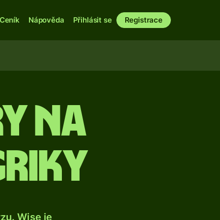
Ceník
Nápověda
Přihlásit se
Registrace
y na
riky
u. Wise je