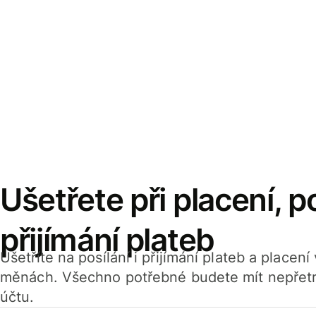
Ušetřete při placení, po
přijímání plateb
Ušetříte na posílání i přijímání plateb a placen
měnách. Všechno potřebné budete mít nepřetr
účtu.