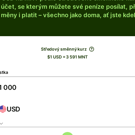
účet, se kterým můžete své peníze posílat, p
é měny i platit – všechno jako doma, ať jste kdek
Středový směnný kurz
$1 USD = 3 591 MNT
stka
USD