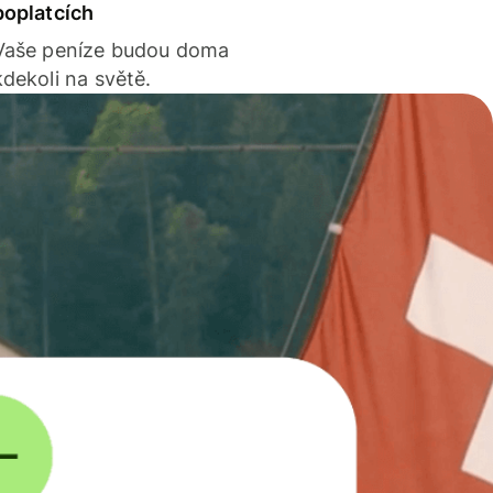
poplatcích
Vaše peníze budou doma
kdekoli na světě.