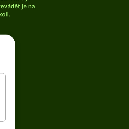
řevádět je na
oli.