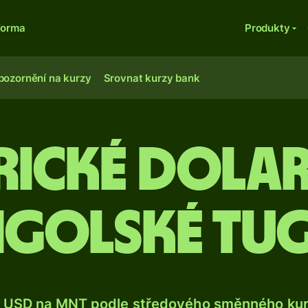
forma
Produkty
pozornění na kurzy
Srovnat kurzy bank
rické dolar
golské tug
 USD na MNT podle středového směnného kurz