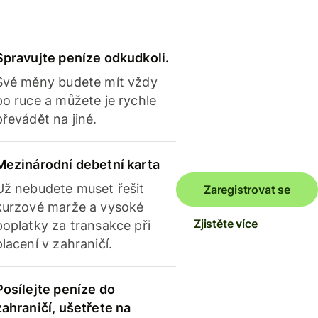
Spravujte peníze odkudkoli.
Své měny budete mít vždy
po ruce a můžete je rychle
převádět na jiné.
Mezinárodní debetní karta
Už nebudete muset řešit
Zaregistrovat se
kurzové marže a vysoké
Zjistěte více
poplatky za transakce při
placení v zahraničí.
Posílejte peníze do
zahraničí, ušetřete na