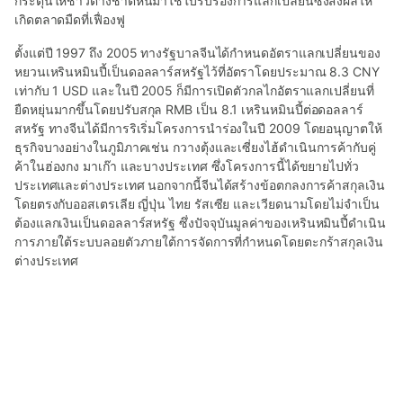
กระตุ้นให้ชาวต่างชาติหันมาใช้ใบรับรองการแลกเปลี่ยนซึ่งส่งผลให้
เกิดตลาดมืดที่เฟื่องฟู
ตั้งแต่ปี 1997 ถึง 2005 ทางรัฐบาลจีนได้กำหนดอัตราแลกเปลี่ยนของ
หยวนเหรินหมินปี้เป็นดอลลาร์สหรัฐไว้ที่อัตราโดยประมาณ 8.3 CNY
เท่ากับ 1 USD และในปี 2005 ก็มีการเปิดตัวกลไกอัตราแลกเปลี่ยนที่
ยืดหยุ่นมากขึ้นโดยปรับสกุล RMB เป็น 8.1 เหรินหมินปี้ต่อดอลลาร์
สหรัฐ ทางจีนได้มีการริเริ่มโครงการนำร่องในปี 2009 โดยอนุญาตให้
ธุรกิจบางอย่างในภูมิภาคเช่น กวางตุ้งและเซี่ยงไฮ้ดำเนินการค้ากับคู่
ค้าในฮ่องกง มาเก๊า และบางประเทศ ซึ่งโครงการนี้ได้ขยายไปทั่ว
ประเทศและต่างประเทศ นอกจากนี้จีนได้สร้างข้อตกลงการค้าสกุลเงิน
โดยตรงกับออสเตรเลีย ญี่ปุ่น ไทย รัสเซีย และเวียดนามโดยไม่จำเป็น
ต้องแลกเงินเป็นดอลลาร์สหรัฐ ซึ่งปัจจุบันมูลค่าของเหรินหมินปี้ดำเนิน
การภายใต้ระบบลอยตัวภายใต้การจัดการที่กำหนดโดยตะกร้าสกุลเงิน
ต่างประเทศ