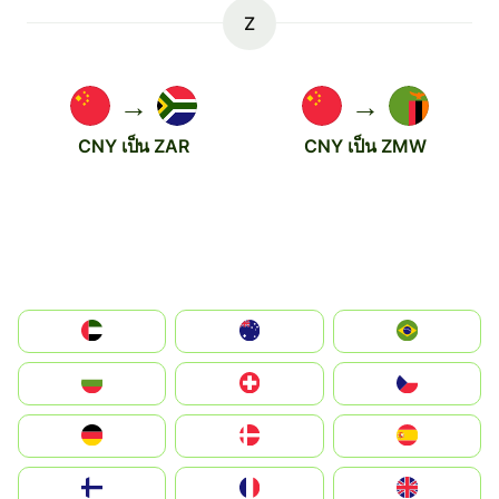
Z
→
→
CNY เป็น ZAR
CNY เป็น ZMW
الإمارات العربية المتحدة
Australia
Brazil
България
Switzerland
Czechia
Deutschland
Denmark
España
Suomi
France
United Kingdom