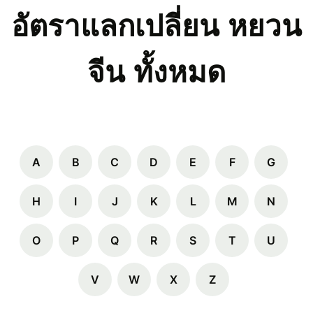
อัตราแลกเปลี่ยน หยวน
จีน ทั้งหมด
A
B
C
D
E
F
G
H
I
J
K
L
M
N
O
P
Q
R
S
T
U
V
W
X
Z