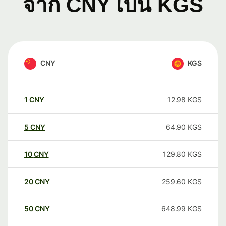
จาก CNY เป็น KGS
CNY
KGS
1
CNY
12.98
KGS
5
CNY
64.90
KGS
10
CNY
129.80
KGS
20
CNY
259.60
KGS
50
CNY
648.99
KGS