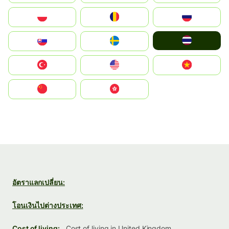
Polska
România
Россия
ไทย
Slovensko
Ruoŧŧa
Türkiye
United States
Vietnam
中国
中國香港特別行政區
อัตราแลกเปลี่ยน:
โอนเงินไปต่างประเทศ:
Cost of living:
Cost of living in United Kingdom