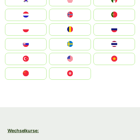
South Korea
Malay
Mexico
Nederland
Norge
Portugal
Polska
România
Россия
Slovensko
Ruoŧŧa
ไทย
Türkiye
United States
Vietnam
中国
中國香港特別行政區
Wechselkurse: