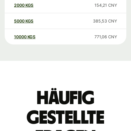
2000
KGS
154,21
CNY
5000
KGS
385,53
CNY
10000
KGS
771,06
CNY
Häufig
gestellte