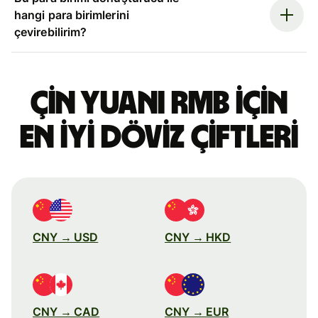
hangi para birimlerini
çevirebilirim?
Çin yuanı RMB için
en iyi döviz çiftleri
CNY → USD
CNY → HKD
CNY → CAD
CNY → EUR