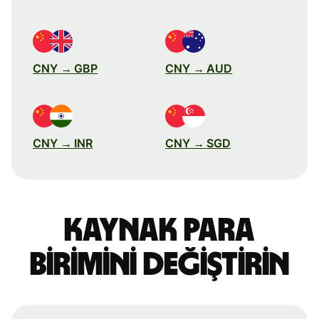
CNY → GBP
CNY → AUD
CNY → INR
CNY → SGD
Kaynak para
birimini değiştirin