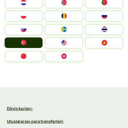
Nederland
Norge
Portugal
Polska
România
Россия
Slovensko
Ruoŧŧa
ไทย
Türkiye
United States
Vietnam
中国
中國香港特別行政區
Döviz kurları:
Uluslararası para transferleri: