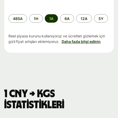
Zaman
48SA
1H
1A
6A
12A
5Y
aralığı
Reel piyasa kurunu kullanıyoruz ve ücretleri gizlemek için
gizli fiyat artışları eklemiyoruz.
Daha fazla bilgi edinin
1 CNY → KGS
istatistikleri