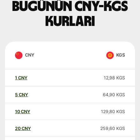
Bugünün CNY-KGS
kurları
CNY
KGS
1
CNY
12,98
KGS
5
CNY
64,90
KGS
10
CNY
129,80
KGS
20
CNY
259,60
KGS