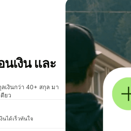
โอนเงิน และ
กุลเงินกว่า 40+ สกุล มา
เดียว
งินได้เร็วทันใจ