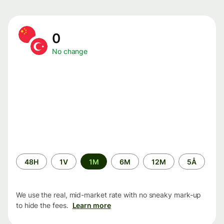
0
No change
Time
48H
1V
1M
6M
12M
5Å
period
We use the real, mid-market rate with no sneaky mark-up
to hide the fees.
Learn more