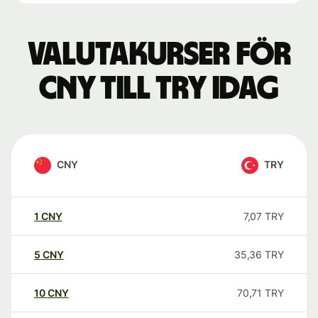
Valutakurser för
CNY till TRY idag
CNY
TRY
1
CNY
7,07
TRY
5
CNY
35,36
TRY
10
CNY
70,71
TRY