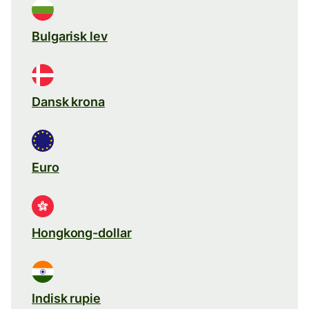
Bulgarisk lev
Dansk krona
Euro
Hongkong-dollar
Indisk rupie