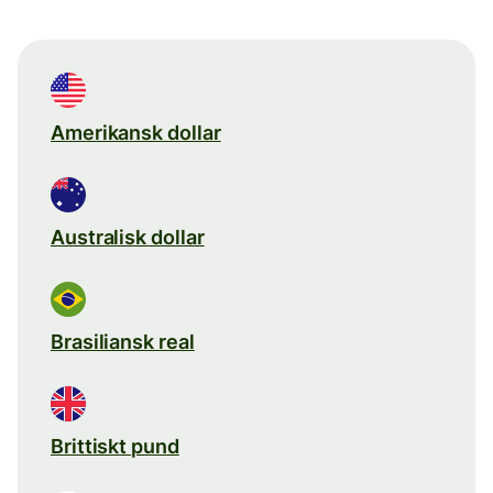
Amerikansk dollar
Australisk dollar
Brasiliansk real
Brittiskt pund