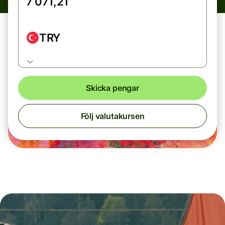
TRY
Skicka pengar
Följ valutakursen