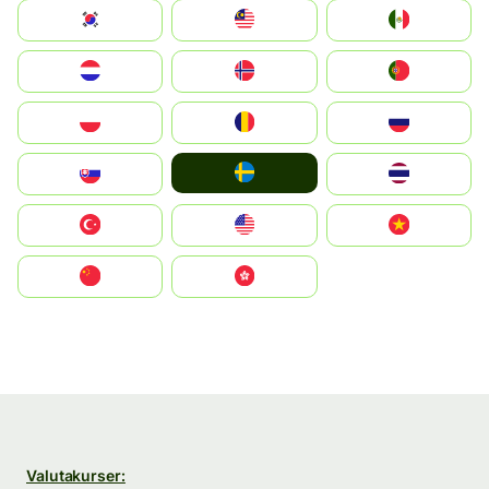
South Korea
Malay
Mexico
Nederland
Norge
Portugal
Polska
România
Россия
Ruoŧŧa
Slovensko
ไทย
Türkiye
United States
Vietnam
中国
中國香港特別行政區
Valutakurser: