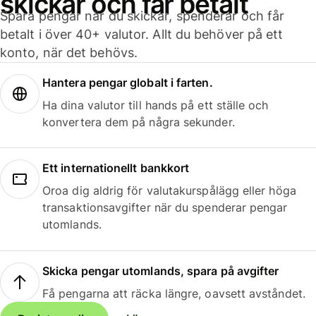
skickar och får betalt
Spara pengar när du skickar, spenderar och får
betalt i över 40+ valutor. Allt du behöver på ett
konto, när det behövs.
Hantera pengar globalt i farten.
Ha dina valutor till hands på ett ställe och
konvertera dem på några sekunder.
Ett internationellt bankkort
Oroa dig aldrig för valutakurspålägg eller höga
transaktionsavgifter när du spenderar pengar
utomlands.
Skicka pengar utomlands, spara på avgifter
Få pengarna att räcka längre, oavsett avståndet.