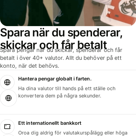
Spara när du spenderar,
skickar och får betalt
Spara pengar när du skickar, spenderar och får
betalt i över 40+ valutor. Allt du behöver på ett
konto, när det behövs.
Hantera pengar globalt i farten.
Ha dina valutor till hands på ett ställe och
konvertera dem på några sekunder.
Ett internationellt bankkort
Oroa dig aldrig för valutakurspålägg eller höga