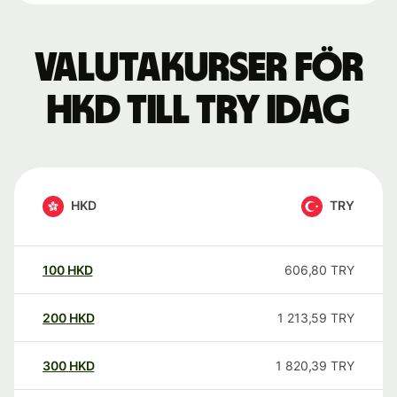
Valutakurser för
HKD till TRY idag
HKD
TRY
100
HKD
606,80
TRY
200
HKD
1 213,59
TRY
300
HKD
1 820,39
TRY