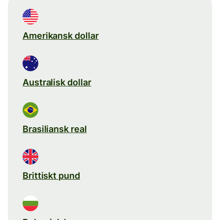
Amerikansk dollar
Australisk dollar
Brasiliansk real
Brittiskt pund