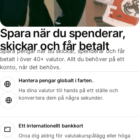
Spara när du spenderar,
skickar och får betalt
Spara pengar när du skickar, spenderar och får
betalt i över 40+ valutor. Allt du behöver på ett
konto, när det behövs.
Hantera pengar globalt i farten.
Ha dina valutor till hands på ett ställe och
konvertera dem på några sekunder.
Ett internationellt bankkort
Oroa dig aldrig för valutakurspålägg eller höga