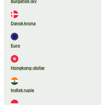
Bulgarisk lev
Dansk krona
Euro
Hongkong-dollar
Indisk rupie