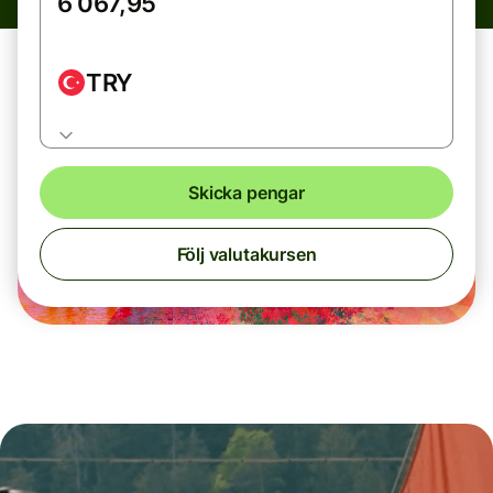
TRY
Skicka pengar
Följ valutakursen