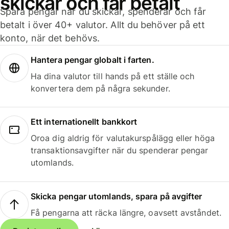
skickar och får betalt
Spara pengar när du skickar, spenderar och får
betalt i över 40+ valutor. Allt du behöver på ett
konto, när det behövs.
Hantera pengar globalt i farten.
Ha dina valutor till hands på ett ställe och
konvertera dem på några sekunder.
Ett internationellt bankkort
Oroa dig aldrig för valutakurspålägg eller höga
transaktionsavgifter när du spenderar pengar
utomlands.
Skicka pengar utomlands, spara på avgifter
Få pengarna att räcka längre, oavsett avståndet.