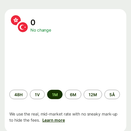
0
No change
Time
48H
1V
1M
6M
12M
5Å
period
We use the real, mid-market rate with no sneaky mark-up
to hide the fees.
Learn more