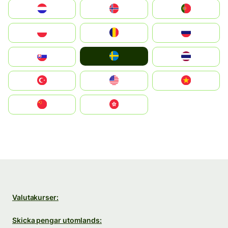
Nederland
Norge
Portugal
Polska
România
Россия
Ruoŧŧa
Slovensko
ไทย
Türkiye
United States
Vietnam
中国
中國香港特別行政區
Valutakurser:
Skicka pengar utomlands: