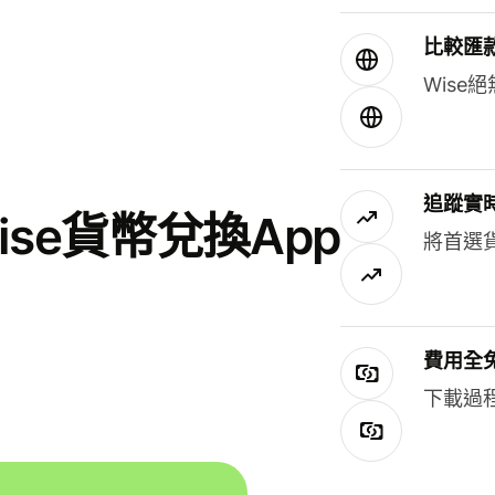
比較匯
Wis
追蹤實
se貨幣兌換App
將首選
費用全
下載過