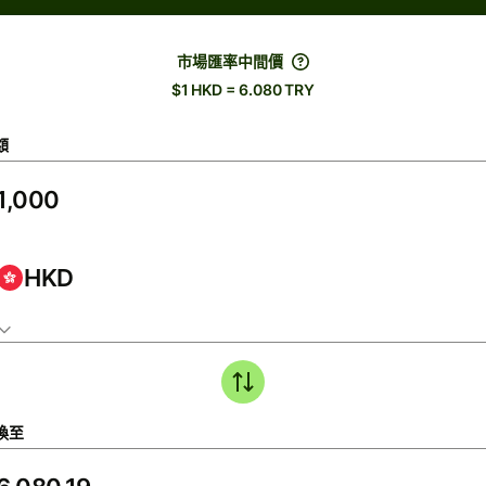
市場匯率中間價
$1 HKD = 6.080 TRY
額
HKD
換至