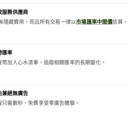
款服務供應商
e絕無隱藏費用，而且所有交易一律以
市場匯率中間價
結算。
時匯率
貨幣加入心水清單，追蹤相關匯率的長期變化。
免兼絕無廣告
程只需數秒，免費享受零廣告體驗。