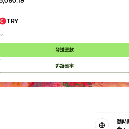
TRY
發送匯款
追蹤匯率
隨時