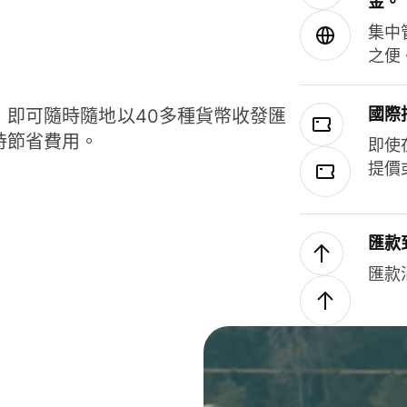
金。
集中
之便
國際
，即可隨時隨地以40多種貨幣收發匯
時節省費用。
即使
提價
匯款
匯款