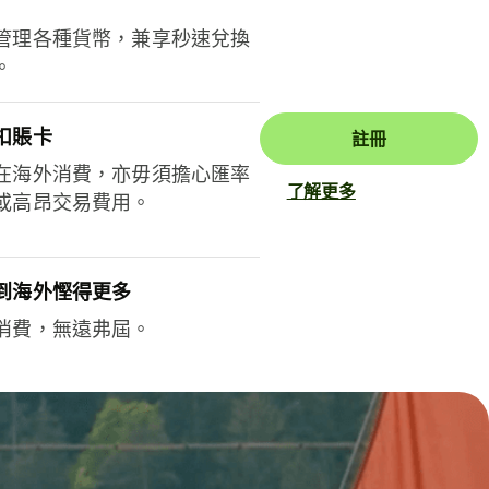
管理各種貨幣，兼享秒速兌換
。
扣賬卡
註冊
在海外消費，亦毋須擔心匯率
了解更多
或高昂交易費用。
到海外慳得更多
消費，無遠弗屆。