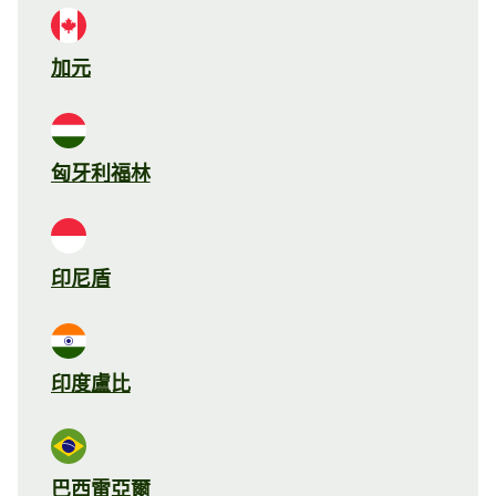
加元
匈牙利福林
印尼盾
印度盧比
巴西雷亞爾