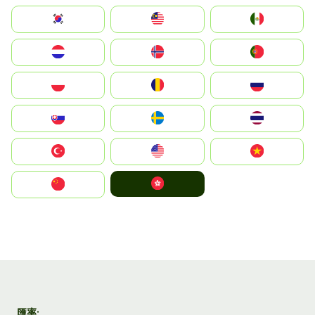
South Korea
Malay
Mexico
Nederland
Norge
Portugal
Polska
România
Россия
Slovensko
Ruoŧŧa
ไทย
Türkiye
United States
Vietnam
中國香港特別行政區
中国
匯率: