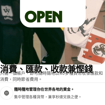
消費、匯款、收款兼慳錢
只需一個帳戶，即可隨時隨地以40多種貨幣收發匯款和
消費，同時節省費用。
隨時隨地管理你在世界各地的資金。
集中管理各種貨幣，兼享秒速兌換之便。