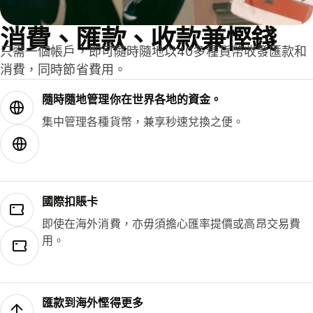
消費、匯款、收款兼慳錢
只需一個帳戶，即可隨時隨地以40多種貨幣收發匯款和
消費，同時節省費用。
隨時隨地管理你在世界各地的資金。
集中管理各種貨幣，兼享秒速兌換之便。
國際扣賬卡
即使在海外消費，亦毋須擔心匯率提價或高昂交易費
用。
匯款到海外慳得更多