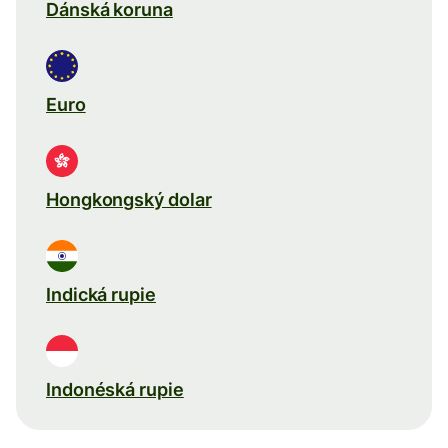
Dánská koruna
Euro
Hongkongský dolar
Indická rupie
Indonéská rupie