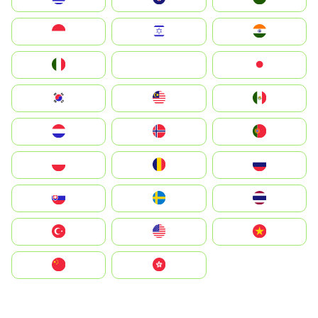
Indonesia
Israel
India
Italia
JA
Japan
South Korea
Malay
Mexico
Nederland
Norge
Portugal
Polska
România
Россия
Slovensko
Ruoŧŧa
ไทย
Türkiye
United States
Vietnam
中国
中國香港特別行政區