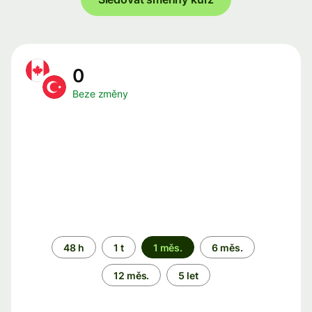
0
Beze změny
Časové
48 h
1 t
1 měs.
6 měs.
období
12 měs.
5 let