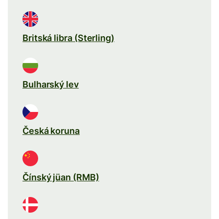
Britská libra (Sterling)
Bulharský lev
Česká koruna
Čínský jüan (RMB)