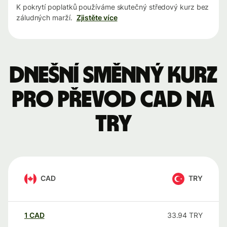
K pokrytí poplatků používáme skutečný středový kurz bez
záludných marží.
Zjistěte více
Dnešní směnný kurz
pro převod CAD na
TRY
CAD
TRY
1
CAD
33.94
TRY