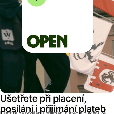
Ušetřete při placení,
posílání i přijímání plateb
Ušetříte na posílání i přijímání plateb a placení ve