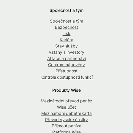
Společnost a tým
Společnost a tým
Bezpečnost
Tisk
Kariéra
Stav služby
Vztahy s investory
Afilace a partnerství
Centrum nápovědy
Přístupnost
Kontrola dostupnosti funkcí
Produkty Wise
Mezinárodní převod peněz
Wise účet
Mezinárodní debetní karta
Převod vysoké částky
Přijmout peníze
Platforma Wise