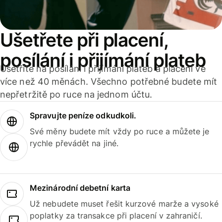
Ušetřete při placení,
posílání i přijímání plateb
Ušetříte na posílání i přijímání plateb a placení ve
více než 40 měnách. Všechno potřebné budete mít
nepřetržitě po ruce na jednom účtu.
Spravujte peníze odkudkoli.
Své měny budete mít vždy po ruce a můžete je
rychle převádět na jiné.
Mezinárodní debetní karta
Už nebudete muset řešit kurzové marže a vysoké
poplatky za transakce při placení v zahraničí.