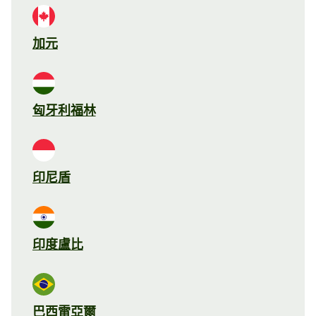
加元
匈牙利福林
印尼盾
印度盧比
巴西雷亞爾