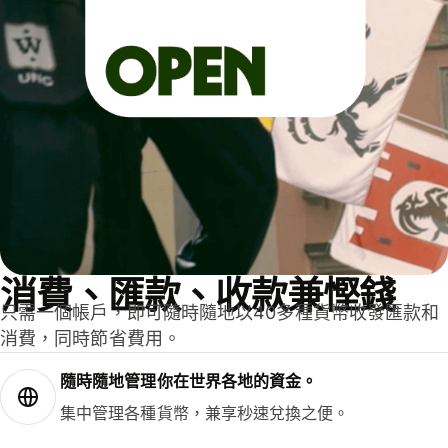
消費、匯款、收款兼慳錢
只需一個帳戶，即可隨時隨地以40多種貨幣收發匯款和
消費，同時節省費用。
隨時隨地管理你在世界各地的資金。
集中管理各種貨幣，兼享秒速兌換之便。