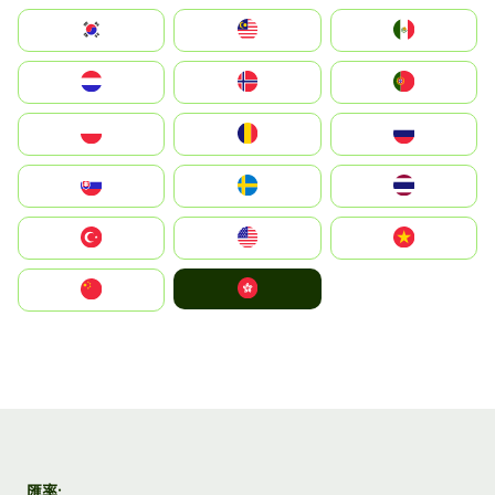
South Korea
Malay
Mexico
Nederland
Norge
Portugal
Polska
România
Россия
Slovensko
Ruoŧŧa
ไทย
Türkiye
United States
Vietnam
中國香港特別行政區
中国
匯率: