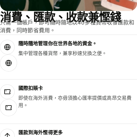
消費、匯款、收款兼慳錢
只需一個帳戶，即可隨時隨地以40多種貨幣收發匯款和
消費，同時節省費用。
隨時隨地管理你在世界各地的資金。
集中管理各種貨幣，兼享秒速兌換之便。
國際扣賬卡
即使在海外消費，亦毋須擔心匯率提價或高昂交易費
用。
匯款到海外慳得更多