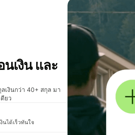
โอนเงิน และ
กุลเงินกว่า 40+ สกุล มา
เดียว
งินได้เร็วทันใจ