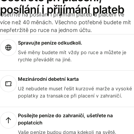
posílání i přijímání plateb
Ušetříte na posílání i přijímání plateb a placení ve
více než 40 měnách. Všechno potřebné budete mít
nepřetržitě po ruce na jednom účtu.
Spravujte peníze odkudkoli.
Své měny budete mít vždy po ruce a můžete je
rychle převádět na jiné.
Mezinárodní debetní karta
Už nebudete muset řešit kurzové marže a vysoké
poplatky za transakce při placení v zahraničí.
Posílejte peníze do zahraničí, ušetřete na
poplatcích
Vaše peníze budou doma kdekoli na světě.