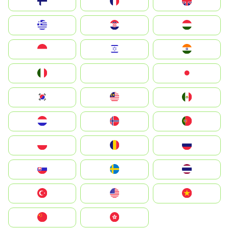
Suomi
France
United Kingdom
Greece
Hrvatska
Magyarország
Indonesia
Israel
India
Italia
JA
Japan
South Korea
Malay
Mexico
Nederland
Norge
Portugal
Polska
România
Россия
Slovensko
Ruoŧŧa
ไทย
Türkiye
United States
Vietnam
中国
中國香港特別行政區