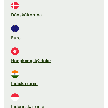
Dánská koruna
Euro
Hongkongský dolar
Indická rupie
Indonéská rupie