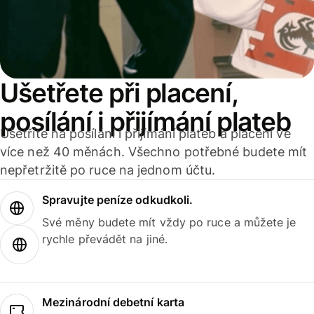
Ušetřete při placení,
posílání i přijímání plateb
Ušetříte na posílání i přijímání plateb a placení ve
více než 40 měnách. Všechno potřebné budete mít
nepřetržitě po ruce na jednom účtu.
Spravujte peníze odkudkoli.
Své měny budete mít vždy po ruce a můžete je
rychle převádět na jiné.
Mezinárodní debetní karta