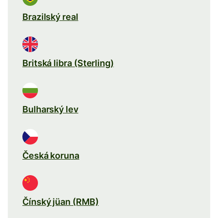
Brazilský real
Britská libra (Sterling)
Bulharský lev
Česká koruna
Čínský jüan (RMB)