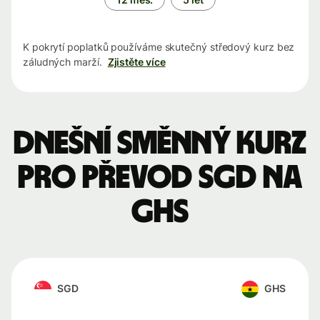
K pokrytí poplatků používáme skutečný středový kurz bez
záludných marží.
Zjistěte více
Dnešní směnný kurz
pro převod SGD na
GHS
SGD
GHS