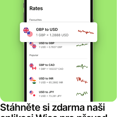
Stáhněte si zdarma naši