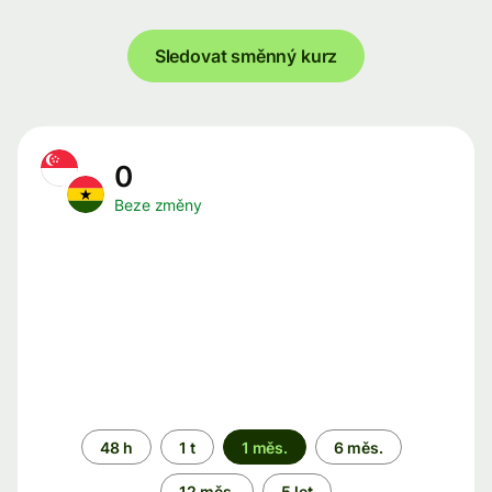
Sledovat směnný kurz
0
Beze změny
Časové
48 h
1 t
1 měs.
6 měs.
období
12 měs.
5 let