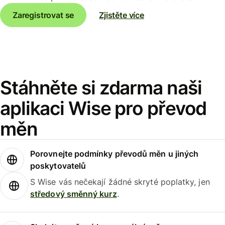
Zaregistrovat se
Zjistěte více
Stáhněte si zdarma naši
aplikaci Wise pro převod
měn
Porovnejte podmínky převodů měn u jiných
poskytovatelů
S Wise vás nečekají žádné skryté poplatky, jen
středový směnný kurz
.