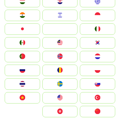
Greece
Hrvatska
Magyarország
Indonesia
Israel
India
Italia
JA
Japan
South Korea
Malay
Mexico
Nederland
Norge
Portugal
Polska
România
Россия
Slovensko
Ruoŧŧa
ไทย
Türkiye
United States
Vietnam
中国
中國香港特別行政區