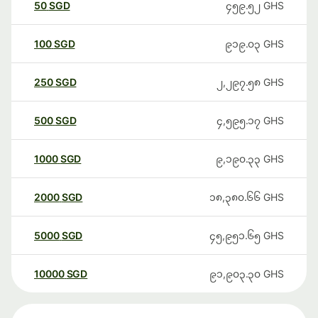
50
SGD
၄၅၉.၅၂
GHS
100
SGD
၉၁၉.၀၃
GHS
250
SGD
၂,၂၉၇.၅၈
GHS
500
SGD
၄,၅၉၅.၁၇
GHS
1000
SGD
၉,၁၉၀.၃၃
GHS
2000
SGD
၁၈,၃၈၀.၆၆
GHS
5000
SGD
၄၅,၉၅၁.၆၅
GHS
10000
SGD
၉၁,၉၀၃.၃၀
GHS