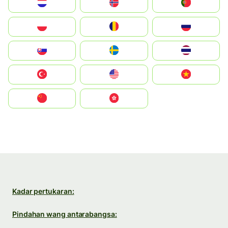
Nederland
Norge
Portugal
Polska
România
Россия
Slovensko
Ruoŧŧa
ไทย
Türkiye
United States
Vietnam
中国
中國香港特別行政區
Kadar pertukaran:
Pindahan wang antarabangsa: