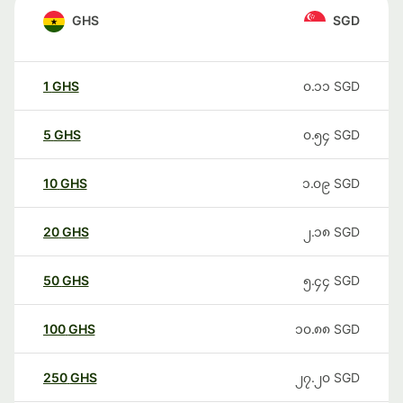
GHS
SGD
1
GHS
၀.၁၁
SGD
5
GHS
၀.၅၄
SGD
10
GHS
၁.၀၉
SGD
20
GHS
၂.၁၈
SGD
50
GHS
၅.၄၄
SGD
100
GHS
၁၀.၈၈
SGD
250
GHS
၂၇.၂၀
SGD