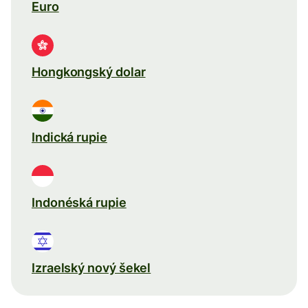
Euro
Hongkongský dolar
Indická rupie
Indonéská rupie
Izraelský nový šekel