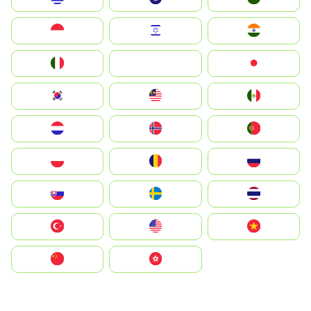
Indonesia
Israel
India
Italia
JA
Japan
South Korea
Malay
Mexico
Nederland
Norge
Portugal
Polska
România
Россия
Slovensko
Ruoŧŧa
ไทย
Türkiye
United States
Vietnam
中国
中國香港特別行政區