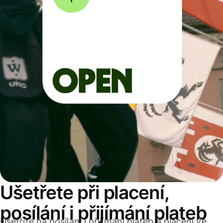
Ušetřete při placení,
posílání i přijímání plateb
Ušetříte na posílání i přijímání plateb a placení ve