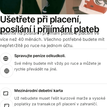
Ušetřete při placení,
posílání i přijímání plateb
Ušetříte na posílání i přijímání plateb a placení ve
více než 40 měnách. Všechno potřebné budete mít
nepřetržitě po ruce na jednom účtu.
Spravujte peníze odkudkoli.
Své měny budete mít vždy po ruce a můžete je
rychle převádět na jiné.
Mezinárodní debetní karta
Už nebudete muset řešit kurzové marže a vysoké
poplatky za transakce při placení v zahraničí.