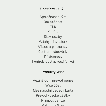
Společnost a tým
Společnost a tým
Bezpečnost
Tisk
Kariéra
Stav služby
Vztahy s investory
Afilace a partnerství
Centrum nápovědy
Přístupnost
Kontrola dostupnosti funkcí
Produkty Wise
Mezinárodní převod peněz
Wise účet
Mezinárodní debetní karta
Převod vysoké částky
Přijmout peníze
Platforma Wise