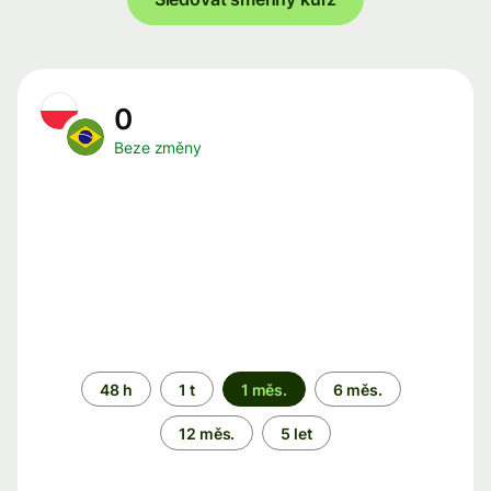
0
Beze změny
Časové
48 h
1 t
1 měs.
6 měs.
období
12 měs.
5 let