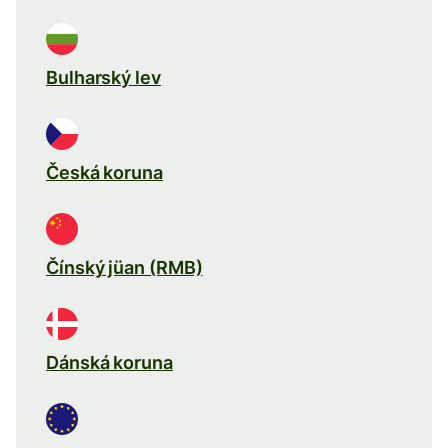
Bulharský lev
Česká koruna
Čínský jüan (RMB)
Dánská koruna