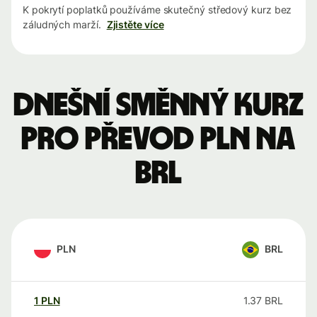
K pokrytí poplatků používáme skutečný středový kurz bez
záludných marží.
Zjistěte více
Dnešní směnný kurz
pro převod PLN na
BRL
PLN
BRL
1
PLN
1.37
BRL