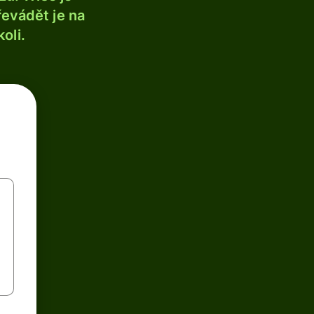
řevádět je na
oli.