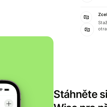
Zce
Staž
otr
Stáhněte si