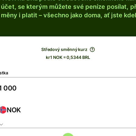
účet, se kterým můžete své peníze posílat, p
é měny i platit – všechno jako doma, ať jste kdek
Středový směnný kurz
kr1 NOK = 0,5344 BRL
stka
NOK