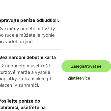
Spravujte peníze odkudkoli.
Své měny budete mít vždy
po ruce a můžete je rychle
převádět na jiné.
Mezinárodní debetní karta
Už nebudete muset řešit
Zaregistrovat se
kurzové marže a vysoké
Zjistěte více
poplatky za transakce při
placení v zahraničí.
Posílejte peníze do
zahraničí, ušetřete na