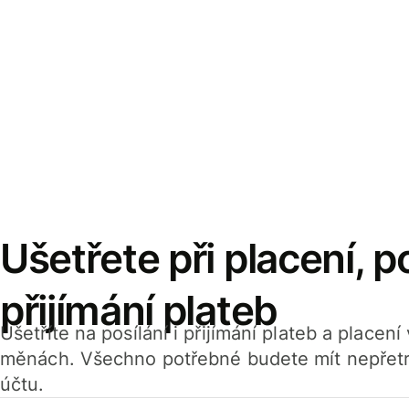
Ušetřete při placení, po
přijímání plateb
Ušetříte na posílání i přijímání plateb a placen
měnách. Všechno potřebné budete mít nepřetr
účtu.