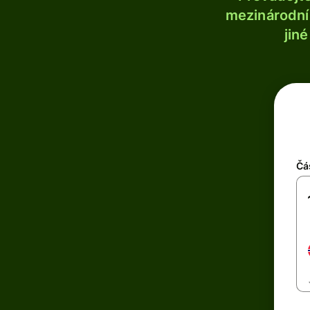
mezinárodní 
jin
Čá