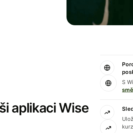
Por
pos
S Wi
smě
i aplikaci Wise
Sle
Ulož
kurz