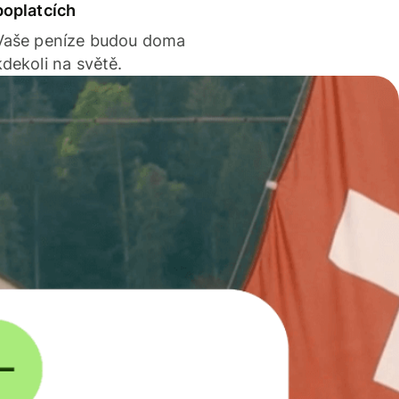
poplatcích
Vaše peníze budou doma
kdekoli na světě.