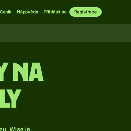
Ceník
Nápověda
Přihlásit se
Registrace
y na
ly
u. Wise je