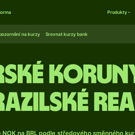
forma
Produkty
pozornění na kurzy
Srovnat kurzy bank
ské korun
razilské rea
e NOK na BRL podle středového směnného kurz