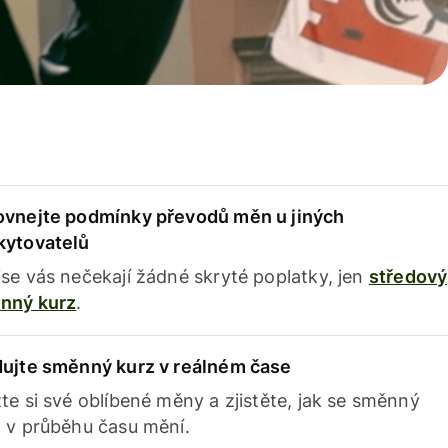
ovnejte podmínky převodů měn u jiných
kytovatelů
se vás nečekají žádné skryté poplatky, jen
středový
nný kurz
.
dujte směnný kurz v reálném čase
te si své oblíbené měny a zjistěte, jak se směnný
 v průběhu času mění.