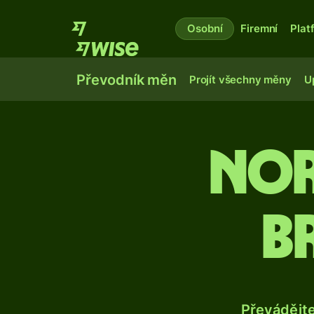
Osobní
Firemní
Plat
Převodník měn
Projít všechny měny
U
Nor
b
Převádějt