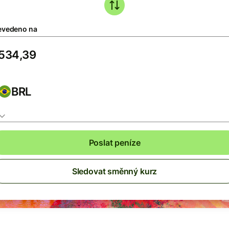
evedeno na
BRL
Poslat peníze
Sledovat směnný kurz