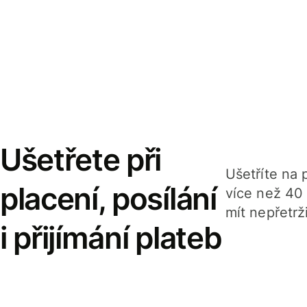
Ušetřete při
Ušetříte na p
placení, posílání
více než 40
mít nepřetrž
i přijímání plateb