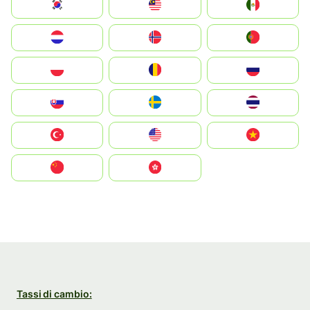
South Korea
Malay
Mexico
Nederland
Norge
Portugal
Polska
România
Россия
Slovensko
Ruoŧŧa
ไทย
Türkiye
United States
Vietnam
中国
中國香港特別行政區
Tassi di cambio: