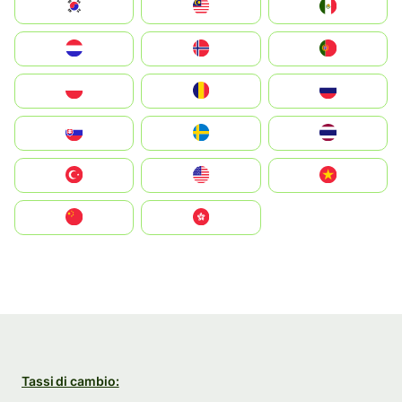
South Korea
Malay
Mexico
Nederland
Norge
Portugal
Polska
România
Россия
Slovensko
Ruoŧŧa
ไทย
Türkiye
United States
Vietnam
中国
中國香港特別行政區
Tassi di cambio: