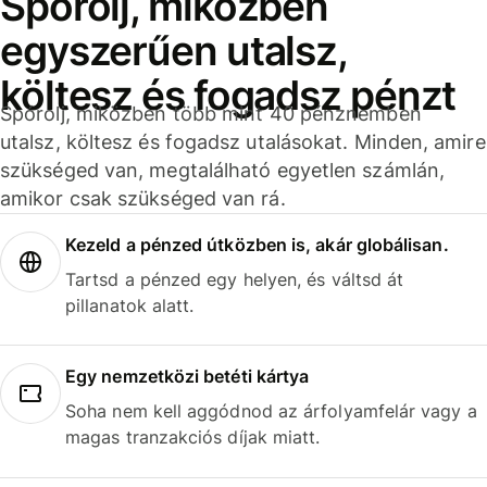
Spórolj, miközben
egyszerűen utalsz,
költesz és fogadsz pénzt
Spórolj, miközben több mint 40 pénznemben
utalsz, költesz és fogadsz utalásokat. Minden, amire
szükséged van, megtalálható egyetlen számlán,
amikor csak szükséged van rá.
Kezeld a pénzed útközben is, akár globálisan.
Tartsd a pénzed egy helyen, és váltsd át
pillanatok alatt.
Egy nemzetközi betéti kártya
Soha nem kell aggódnod az árfolyamfelár vagy a
magas tranzakciós díjak miatt.