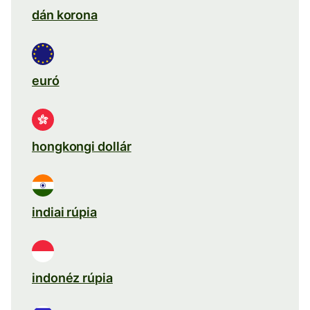
dán korona
euró
hongkongi dollár
indiai rúpia
indonéz rúpia