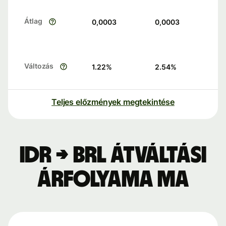
Átlag
0,0003
0,0003
Változás
1.22
%
2.54
%
Teljes előzmények megtekintése
IDR → BRL átváltási
árfolyama ma