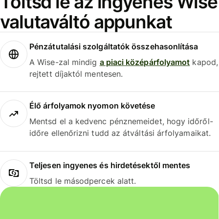
Töltsd le az ingyenes Wise
valutaváltó appunkat
Pénzátutalási szolgáltatók összehasonlítása
A Wise-zal mindig
a piaci középárfolyamot
kapod,
rejtett díjaktól mentesen.
Élő árfolyamok nyomon követése
Mentsd el a kedvenc pénznemeidet, hogy időről-
időre ellenőrizni tudd az átváltási árfolyamaikat.
Teljesen ingyenes és hirdetésektől mentes
Töltsd le másodpercek alatt.