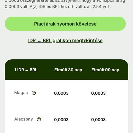
0,0003 összegnél érte el. Ez azt jelenti, hogy a 90 napos átlag
0,0003 volt. A(z) IDR és BRL közötti változás 2.54 volt.
Piaci árak nyomon követése
IDR → BRL grafikon megtekintése
1 IDR → BRL
Elmúlt 30 nap
Elmúlt 90 nap
Magas
0,0003
0,0003
Alacsony
0,0003
0,0003