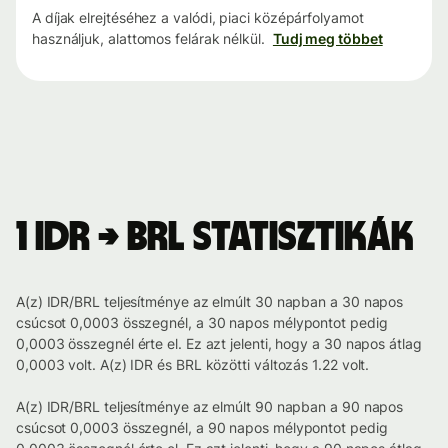
A díjak elrejtéséhez a valódi, piaci középárfolyamot
használjuk, alattomos felárak nélkül.
Tudj meg többet
1 IDR → BRL statisztikák
A(z) IDR/BRL teljesítménye az elmúlt 30 napban a 30 napos
csúcsot 0,0003 összegnél, a 30 napos mélypontot pedig
0,0003 összegnél érte el. Ez azt jelenti, hogy a 30 napos átlag
0,0003 volt. A(z) IDR és BRL közötti változás 1.22 volt.
A(z) IDR/BRL teljesítménye az elmúlt 90 napban a 90 napos
csúcsot 0,0003 összegnél, a 90 napos mélypontot pedig