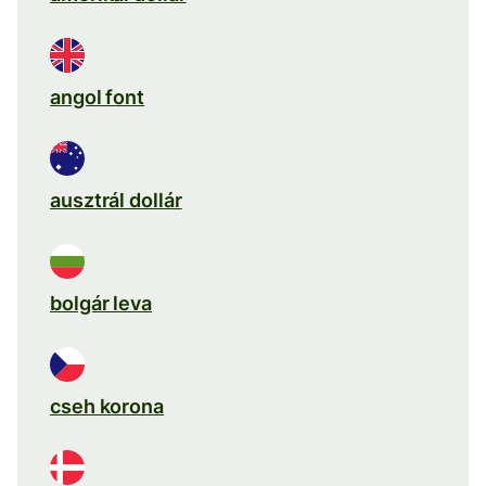
angol font
ausztrál dollár
bolgár leva
cseh korona