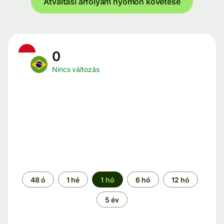
Átváltási árfolyam nyomon követése
0
Nincs változás
Időszak
48 ó
1 hé
1 hó
6 hó
12 hó
5 év