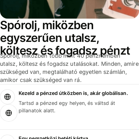
Spórolj, miközben
egyszerűen utalsz,
költesz és fogadsz pénzt
Spórolj, miközben több mint 40 pénznemben
utalsz, költesz és fogadsz utalásokat. Minden, amire
szükséged van, megtalálható egyetlen számlán,
amikor csak szükséged van rá.
Kezeld a pénzed útközben is, akár globálisan.
Tartsd a pénzed egy helyen, és váltsd át
pillanatok alatt.
Egy nemzetközi betéti kártya