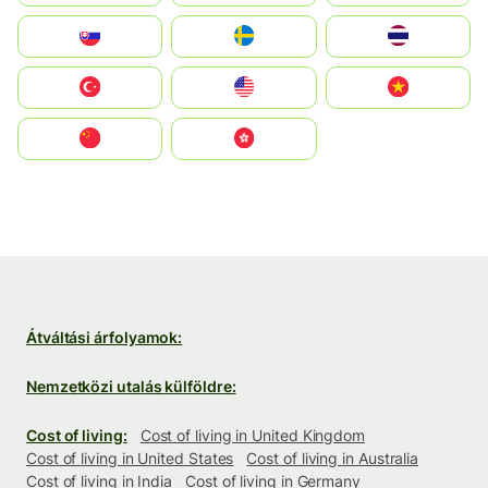
Slovensko
Ruoŧŧa
ไทย
Türkiye
United States
Vietnam
中国
中國香港特別行政區
Átváltási árfolyamok:
Nemzetközi utalás külföldre:
Cost of living:
Cost of living in United Kingdom
Cost of living in United States
Cost of living in Australia
Cost of living in India
Cost of living in Germany