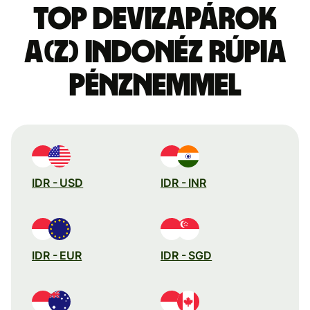
Top devizapárok
a(z) indonéz rúpia
pénznemmel
IDR - USD
IDR - INR
IDR - EUR
IDR - SGD