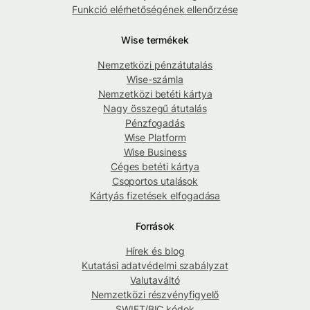
Funkció elérhetőségének ellenőrzése
Wise termékek
Nemzetközi pénzátutalás
Wise-számla
Nemzetközi betéti kártya
Nagy összegű átutalás
Pénzfogadás
Wise Platform
Wise Business
Céges betéti kártya
Csoportos utalások
Kártyás fizetések elfogadása
Források
Hírek és blog
Kutatási adatvédelmi szabályzat
Valutaváltó
Nemzetközi részvényfigyelő
SWIFT/BIC kódok