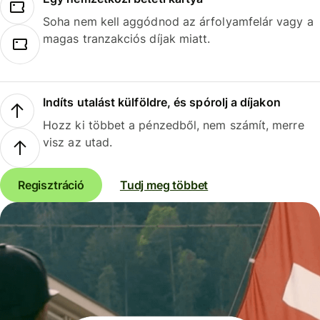
Soha nem kell aggódnod az árfolyamfelár vagy a
magas tranzakciós díjak miatt.
Indíts utalást külföldre, és spórolj a díjakon
Hozz ki többet a pénzedből, nem számít, merre
visz az utad.
Regisztráció
Tudj meg többet