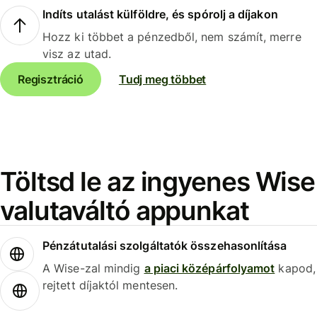
Indíts utalást külföldre, és spórolj a díjakon
Hozz ki többet a pénzedből, nem számít, merre
visz az utad.
Regisztráció
Tudj meg többet
Töltsd le az ingyenes Wise
valutaváltó appunkat
Pénzátutalási szolgáltatók összehasonlítása
A Wise-zal mindig
a piaci középárfolyamot
kapod,
rejtett díjaktól mentesen.