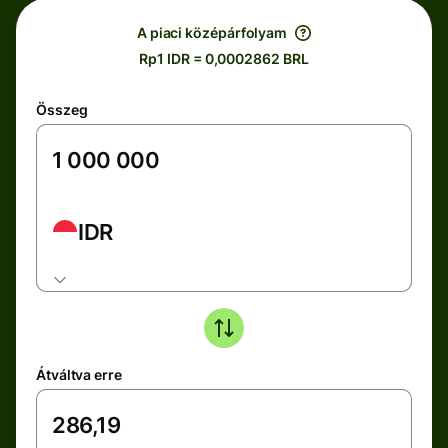
A piaci középárfolyam
Rp1 IDR = 0,0002862 BRL
Összeg
IDR
Átváltva erre