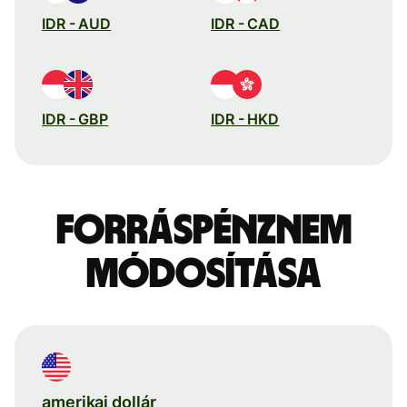
IDR - AUD
IDR - CAD
IDR - GBP
IDR - HKD
Forráspénznem
módosítása
amerikai dollár