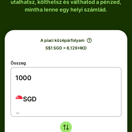
utalhatsz, költhetsz és válthatod a pénzed,
mintha lenne egy helyi számlád.
A piaci középárfolyam
S$1 SGD = 6,129 HKD
Összeg
SGD