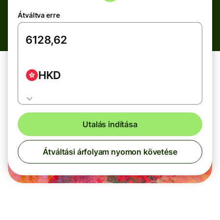
Átváltva erre
HKD
Utalás indítása
Átváltási árfolyam nyomon követése