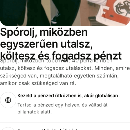
Spórolj, miközben
egyszerűen utalsz,
költesz és fogadsz pénzt
Spórolj, miközben több mint 40 pénznemben
utalsz, költesz és fogadsz utalásokat. Minden, amire
szükséged van, megtalálható egyetlen számlán,
amikor csak szükséged van rá.
Kezeld a pénzed útközben is, akár globálisan.
Tartsd a pénzed egy helyen, és váltsd át
pillanatok alatt.