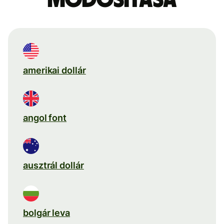
amerikai dollár
angol font
ausztrál dollár
bolgár leva