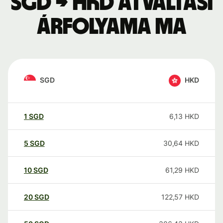
SGD → HKD átváltási
árfolyama ma
SGD
HKD
1
SGD
6,13
HKD
5
SGD
30,64
HKD
10
SGD
61,29
HKD
20
SGD
122,57
HKD