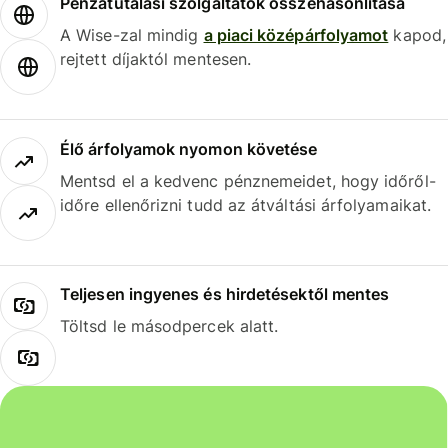
Pénzátutalási szolgáltatók összehasonlítása
A Wise-zal mindig
a piaci középárfolyamot
kapod,
rejtett díjaktól mentesen.
Élő árfolyamok nyomon követése
Mentsd el a kedvenc pénznemeidet, hogy időről-
időre ellenőrizni tudd az átváltási árfolyamaikat.
Teljesen ingyenes és hirdetésektől mentes
Töltsd le másodpercek alatt.