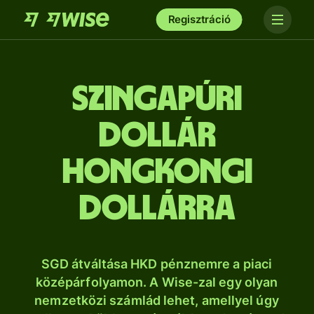
Regisztráció
szingapúri
dollár
hongkongi
dollárra
SGD átváltása HKD pénznemre a piaci
középárfolyamon. A Wise-zal egy olyan
nemzetközi számlád lehet, amellyel úgy