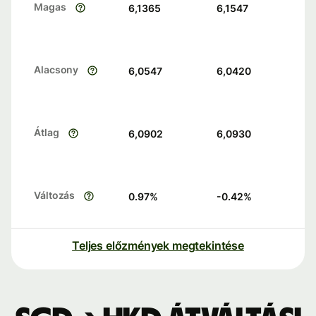
Magas
6,1365
6,1547
Alacsony
6,0547
6,0420
Átlag
6,0902
6,0930
Változás
0.97
%
-0.42
%
Teljes előzmények megtekintése