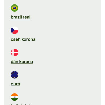
brazil real
cseh korona
dán korona
euró