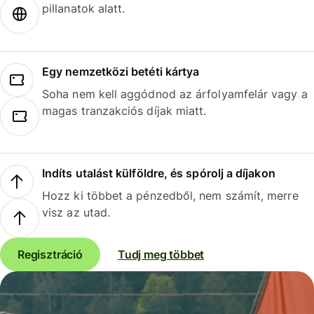
pillanatok alatt.
Egy nemzetközi betéti kártya
Soha nem kell aggódnod az árfolyamfelár vagy a
magas tranzakciós díjak miatt.
Indíts utalást külföldre, és spórolj a díjakon
Hozz ki többet a pénzedből, nem számít, merre
visz az utad.
Regisztráció
Tudj meg többet