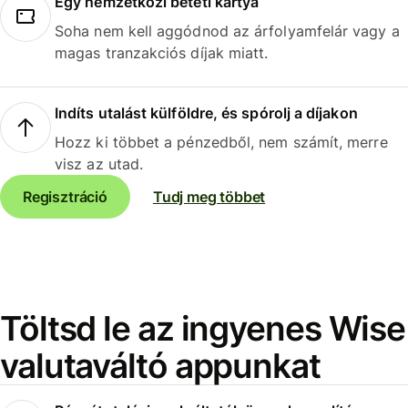
Egy nemzetközi betéti kártya
Soha nem kell aggódnod az árfolyamfelár vagy a
magas tranzakciós díjak miatt.
Indíts utalást külföldre, és spórolj a díjakon
Hozz ki többet a pénzedből, nem számít, merre
visz az utad.
Regisztráció
Tudj meg többet
Töltsd le az ingyenes Wise
valutaváltó appunkat