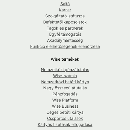
Sajtó
Karrier
Szolgáltatói státusza
Befektetői kapcsolatok
Tagok és partnerek
Ügyféltámogatás
Akadálymentesség
Funkció elérhetőségének ellenőrzése
Wise termékek
Nemzetközi pénzátutalás
Wise-számla
Nemzetközi betéti kártya
Nagy összegű átutalás
Pénzfogadás
Wise Platform
Wise Business
Céges betéti kártya
Csoportos utalások
Kártyás fizetések elfogadása