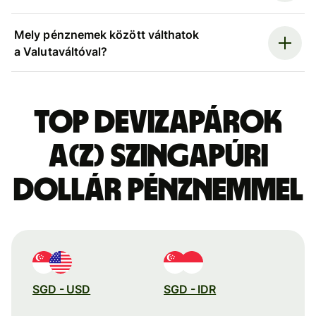
Mely pénznemek között válthatok
a Valutaváltóval?
Top devizapárok
a(z) szingapúri
dollár pénznemmel
SGD - USD
SGD - IDR