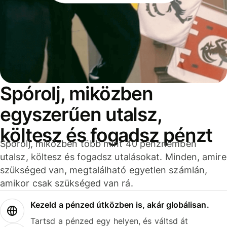
Spórolj, miközben
egyszerűen utalsz,
költesz és fogadsz pénzt
Spórolj, miközben több mint 40 pénznemben
utalsz, költesz és fogadsz utalásokat. Minden, amire
szükséged van, megtalálható egyetlen számlán,
amikor csak szükséged van rá.
Kezeld a pénzed útközben is, akár globálisan.
Tartsd a pénzed egy helyen, és váltsd át