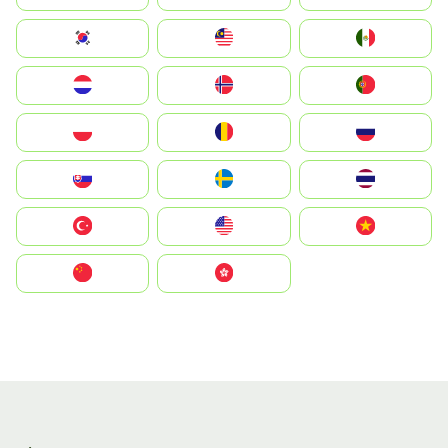
South Korea
Malay
Mexico
Nederland
Norge
Portugal
Polska
România
Россия
Slovensko
Ruoŧŧa
ไทย
Türkiye
United States
Vietnam
中国
中國香港特別行政區