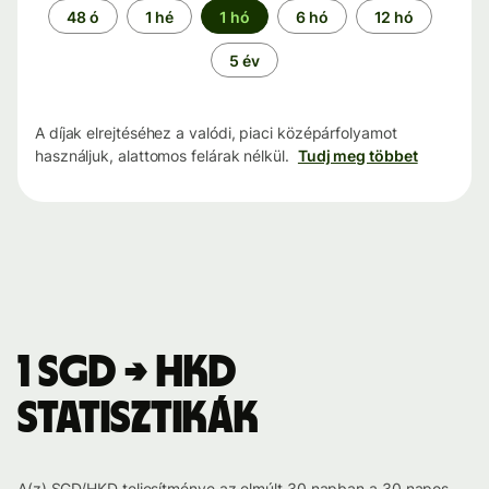
Időszak
48 ó
1 hé
1 hó
6 hó
12 hó
5 év
A díjak elrejtéséhez a valódi, piaci középárfolyamot
használjuk, alattomos felárak nélkül.
Tudj meg többet
1 SGD → HKD
statisztikák
A(z) SGD/HKD teljesítménye az elmúlt 30 napban a 30 napos