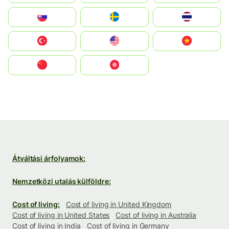
Slovensko
Ruoŧŧa
ไทย
Türkiye
United States
Vietnam
中国
中國香港特別行政區
Átváltási árfolyamok:
Nemzetközi utalás külföldre:
Cost of living:
Cost of living in United Kingdom
Cost of living in United States
Cost of living in Australia
Cost of living in India
Cost of living in Germany