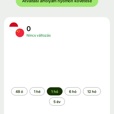
Átváltási árfolyam nyomon követése
0
Nincs változás
Időszak
48 ó
1 hé
1 hó
6 hó
12 hó
5 év