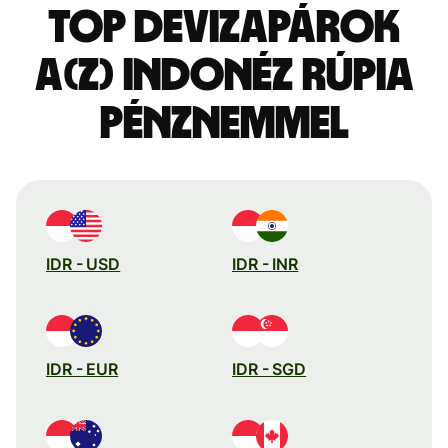
Top devizapárok
a(z) indonéz rúpia
pénznemmel
IDR - USD
IDR - INR
IDR - EUR
IDR - SGD