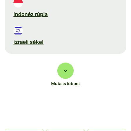
indonéz rúpia
izraeli sékel
Mutass többet