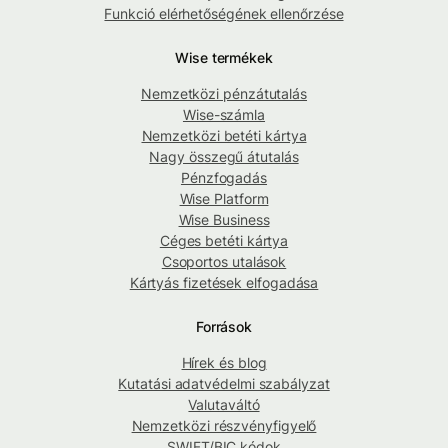
Funkció elérhetőségének ellenőrzése
Wise termékek
Nemzetközi pénzátutalás
Wise-számla
Nemzetközi betéti kártya
Nagy összegű átutalás
Pénzfogadás
Wise Platform
Wise Business
Céges betéti kártya
Csoportos utalások
Kártyás fizetések elfogadása
Források
Hírek és blog
Kutatási adatvédelmi szabályzat
Valutaváltó
Nemzetközi részvényfigyelő
SWIFT/BIC kódok