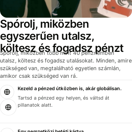
Spórolj, miközben
egyszerűen utalsz,
költesz és fogadsz pénzt
Spórolj, miközben több mint 40 pénznemben
utalsz, költesz és fogadsz utalásokat. Minden, amire
szükséged van, megtalálható egyetlen számlán,
amikor csak szükséged van rá.
Kezeld a pénzed útközben is, akár globálisan.
Tartsd a pénzed egy helyen, és váltsd át
pillanatok alatt.
Egy nemzetközi betéti kártya