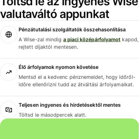
Töltsd le az ingyenes Wise
valutaváltó appunkat
Pénzátutalási szolgáltatók összehasonlítása
A Wise-zal mindig
a piaci középárfolyamot
kapod,
rejtett díjaktól mentesen.
Élő árfolyamok nyomon követése
Mentsd el a kedvenc pénznemeidet, hogy időről-
időre ellenőrizni tudd az átváltási árfolyamaikat.
Teljesen ingyenes és hirdetésektől mentes
Töltsd le másodpercek alatt.