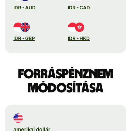
IDR - AUD
IDR - CAD
IDR - GBP
IDR - HKD
Forráspénznem
módosítása
amerikai dollár