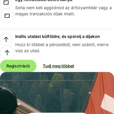
Soha nem kell aggódnod az árfolyamfelár vagy a
magas tranzakciós díjak miatt.
Indíts utalást külföldre, és spórolj a díjakon
Hozz ki többet a pénzedből, nem számít, merre
visz az utad.
Regisztráció
Tudj meg többet