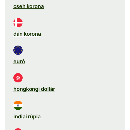
cseh korona
dán korona
euró
hongkongi dollár
indiai rúpia