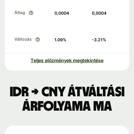
Átlag
0,0004
0,0004
Változás
1.09
%
-3.21
%
Teljes előzmények megtekintése
IDR → CNY átváltási
árfolyama ma