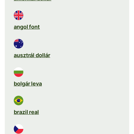
angol font
ausztrál dollár
bolgár leva
brazil real