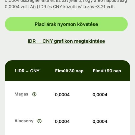
0,0004 összegnél érte el. Ez azt jelenti, hogy a 90 napos átlag
0,0004 volt. A(z) IDR és CNY közötti változás -3.21 volt.
Piaci árak nyomon követése
IDR → CNY grafikon megtekintése
1 IDR → CNY
Elmúlt 30 nap
Elmúlt 90 nap
Magas
0,0004
0,0004
Alacsony
0,0004
0,0004