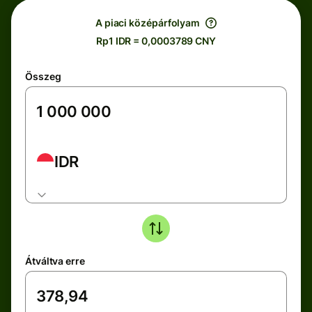
A piaci középárfolyam
Rp1 IDR = 0,0003789 CNY
Összeg
IDR
Átváltva erre