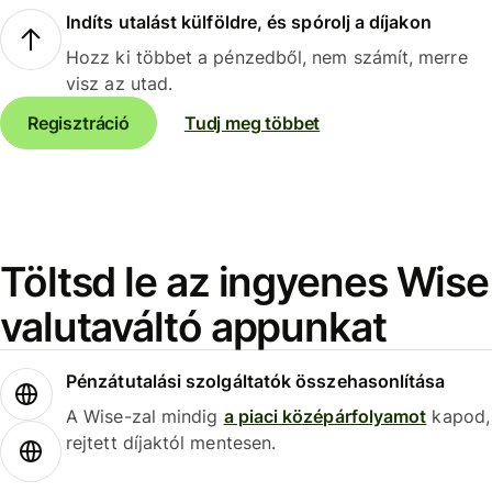
Indíts utalást külföldre, és spórolj a díjakon
Hozz ki többet a pénzedből, nem számít, merre
visz az utad.
Regisztráció
Tudj meg többet
Töltsd le az ingyenes Wise
valutaváltó appunkat
Pénzátutalási szolgáltatók összehasonlítása
A Wise-zal mindig
a piaci középárfolyamot
kapod,
rejtett díjaktól mentesen.