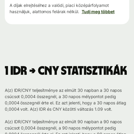
A díjak elrejtéséhez a valódi, piaci középárfolyamot
használjuk, alattomos felárak nélkül.
Tudj meg többet
1 IDR → CNY statisztikák
A(z) IDR/CNY teljesítménye az elmúlt 30 napban a 30 napos
csúcsot 0,0004 összegnél, a 30 napos mélypontot pedig
0,0004 összegnél érte el. Ez azt jelenti, hogy a 30 napos átlag
0,0004 volt. A(z) IDR és CNY közötti változás 1.09 volt.
A(z) IDR/CNY teljesítménye az elmúlt 90 napban a 90 napos
csúcsot 0,0004 összegnél, a 90 napos mélypontot pedig