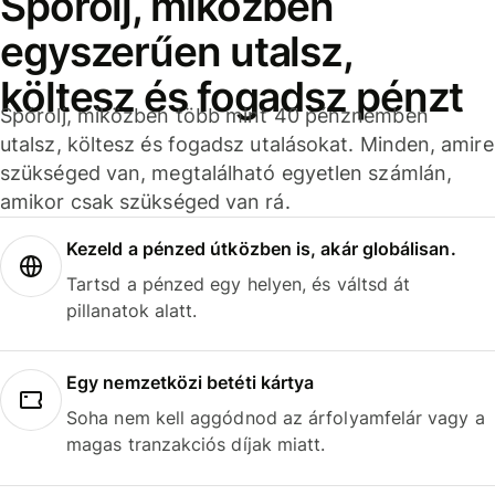
Spórolj, miközben
egyszerűen utalsz,
költesz és fogadsz pénzt
Spórolj, miközben több mint 40 pénznemben
utalsz, költesz és fogadsz utalásokat. Minden, amire
szükséged van, megtalálható egyetlen számlán,
amikor csak szükséged van rá.
Kezeld a pénzed útközben is, akár globálisan.
Tartsd a pénzed egy helyen, és váltsd át
pillanatok alatt.
Egy nemzetközi betéti kártya
Soha nem kell aggódnod az árfolyamfelár vagy a
magas tranzakciós díjak miatt.