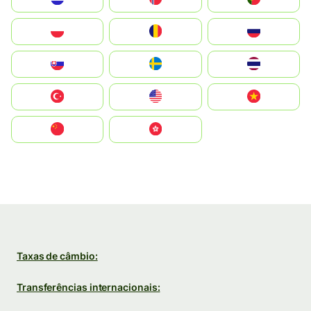
Polska
România
Россия
Slovensko
Ruoŧŧa
ไทย
Türkiye
United States
Vietnam
中国
中國香港特別行政區
Taxas de câmbio:
Transferências internacionais: