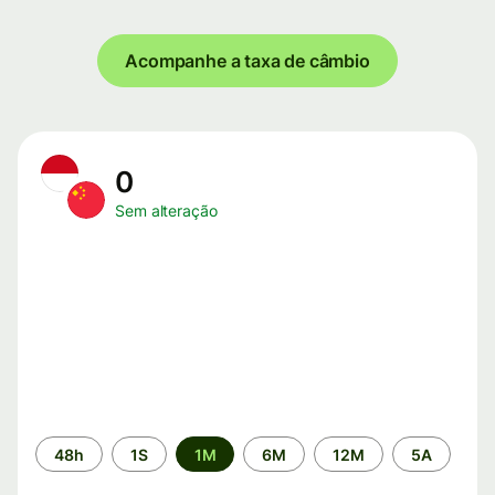
Acompanhe a taxa de câmbio
0
Sem alteração
Período
48h
1S
1M
6M
12M
5A
de
tempo