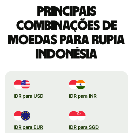
Principais
combinações de
moedas para Rupia
indonésia
IDR para USD
IDR para INR
IDR para EUR
IDR para SGD