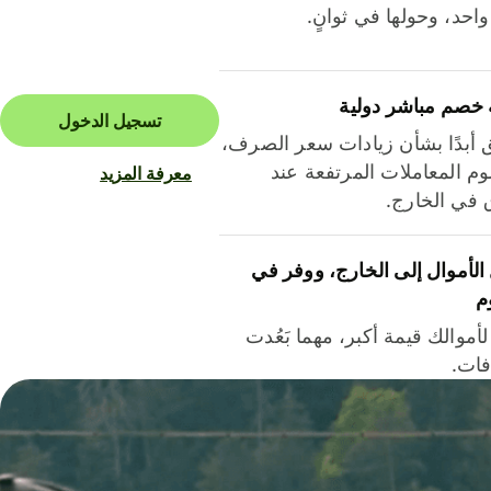
احد، وحولها في ثوانٍ.
 خصم مباشر دولية
تسجيل الدخول
ق أبدًا بشأن زيادات سعر الصرف،
م المعاملات المرتفعة عند
معرفة المزيد
ق في الخارج.
لأموال إلى الخارج، ووفر في
م
أموالك قيمة أكبر، مهما بَعُدت
فات.