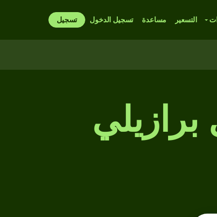
ات
التسعير
مساعدة
تسجيل الدخول
تسجيل
 برازيلي