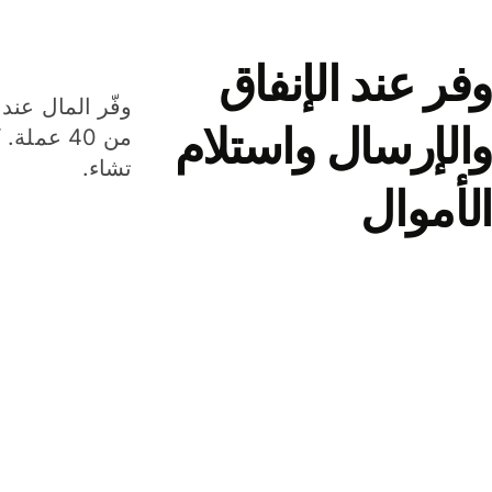
وفر عند الإنفاق
وفّر المال عند 
والإرسال واستلام
من 40 عم
تشاء.
الأموال