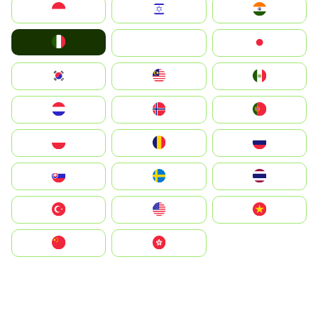
Indonesia
Israel
India
Italia
JA
Japan
South Korea
Malay
Mexico
Nederland
Norge
Portugal
Polska
România
Россия
Slovensko
Ruoŧŧa
ไทย
Türkiye
United States
Vietnam
中国
中國香港特別行政區