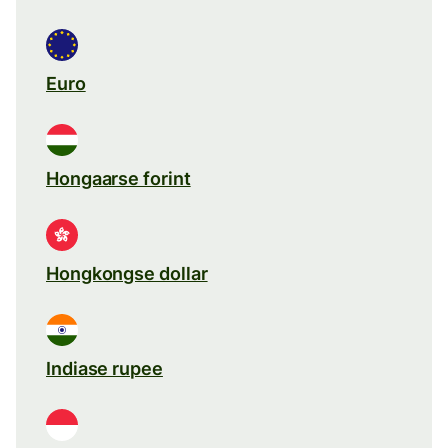
Euro
Hongaarse forint
Hongkongse dollar
Indiase rupee