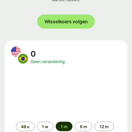
Wisselkoers volgen
0
Geen verandering
Periode
48 u
1 w
1 m
6 m
12 m