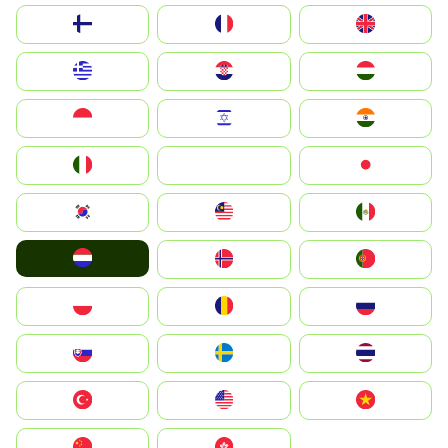
Suomi
France
United Kingdom
Greece
Hrvatska
Magyarország
Indonesia
Israel
India
Italia
JA
Japan
South Korea
Malay
Mexico
Nederland
Norge
Portugal
Polska
România
Россия
Slovensko
Ruoŧŧa
ไทย
Türkiye
United States
Vietnam
中国
中國香港特別行政區