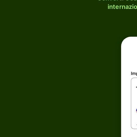
internazi
Im