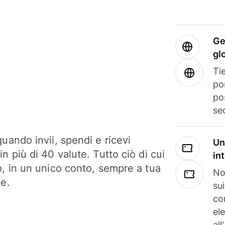
Ge
gl
Tie
po
po
se
uando invii, spendi e ricevi
Un
n più di 40 valute. Tutto ciò di cui
in
o, in un unico conto, sempre a tua
No
ne.
su
co
el
all