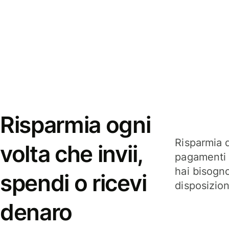
Risparmia ogni
Risparmia q
volta che invii,
pagamenti i
hai bisogn
spendi o ricevi
disposizio
denaro