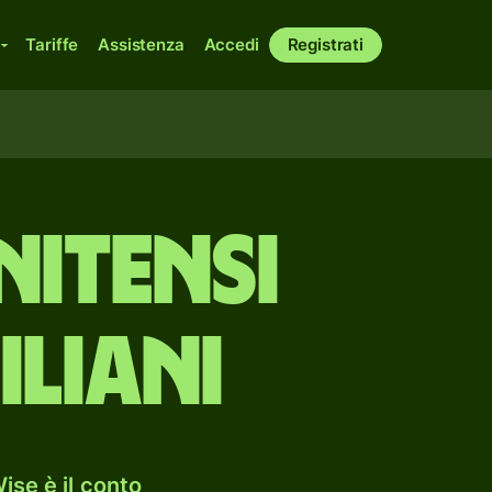
Tariffe
Assistenza
Accedi
Registrati
nitensi
iliani
ise è il conto