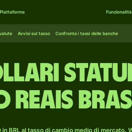
Piattaforma
Funzionalità
 valute
Avvisi sul tasso
Confronta i tassi delle banche
llari statu
 reais bras
in BRL al tasso di cambio medio di mercato. W