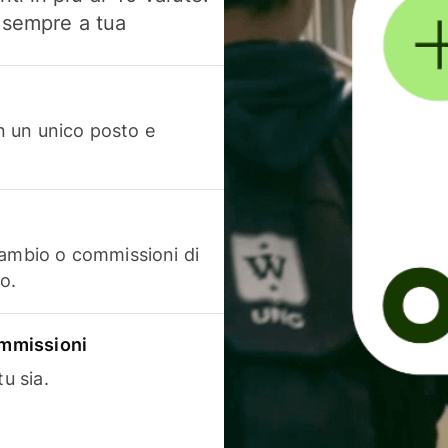
, sempre a tua
in un unico posto e
cambio o commissioni di
o.
commissioni
u sia.