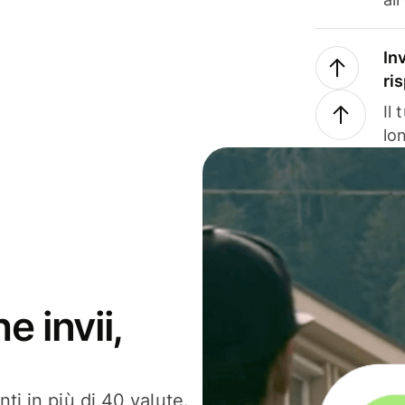
In
ri
Il
lo
e invii,
ti in più di 40 valute.