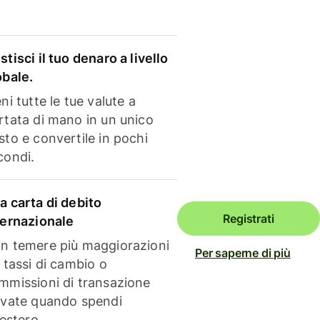
stisci il tuo denaro a livello
obale.
ni tutte le tue valute a
rtata di mano in un unico
sto e convertile in pochi
condi.
a carta di debito
Registrati
ternazionale
n temere più maggiorazioni
Per saperne di più
i tassi di cambio o
mmissioni di transazione
evate quando spendi
'estero.