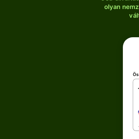
olyan nemze
vál
Ös