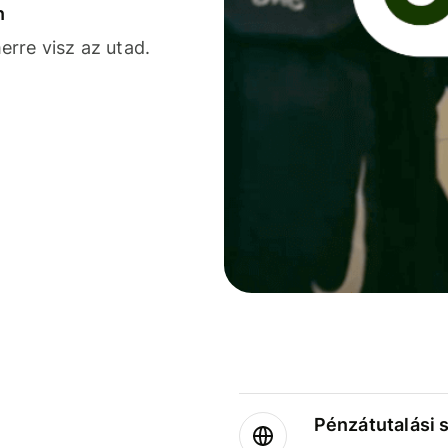
n
rre visz az utad.
Pénzátutalási 