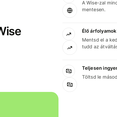
A Wise-zal min
mentesen.
Wise
Élő árfolyamo
Mentsd el a ked
tudd az átváltá
Teljesen ingye
Töltsd le másod