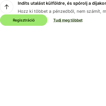
Indíts utalást külföldre, és spórolj a díjako
Hozz ki többet a pénzedből, nem számít, me
Regisztráció
Tudj meg többet