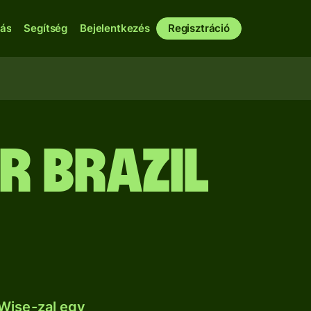
bás
Segítség
Bejelentkezés
Regisztráció
r brazil
Wise-zal egy