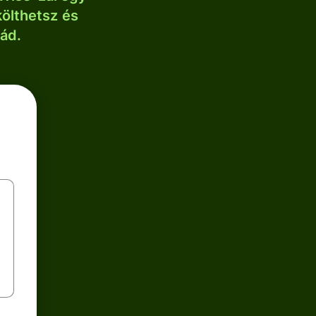
költhetsz és
lád.