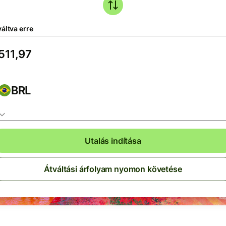
áltva erre
BRL
Utalás indítása
Átváltási árfolyam nyomon követése