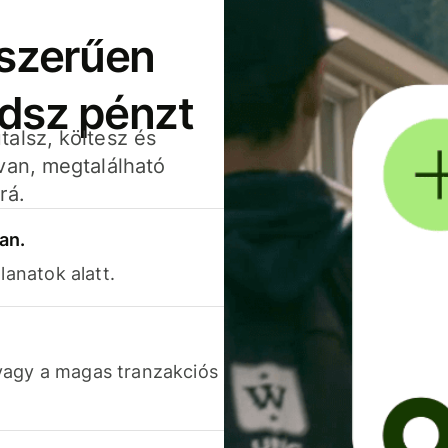
yszerűen
adsz pénzt
alsz, költesz és
van, megtalálható
rá.
an.
lanatok alatt.
vagy a magas tranzakciós