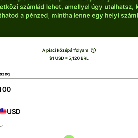
tközi számlád lehet, amellyel úgy utalhatsz, 
thatod a pénzed, mintha lenne egy helyi szám
A piaci középárfolyam
$1 USD = 5,120 BRL
szeg
USD