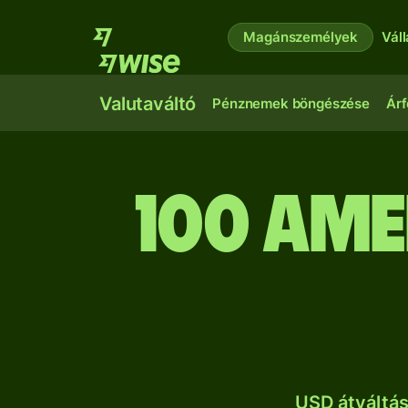
Magánszemélyek
Vál
Valutaváltó
Pénznemek böngészése
Árf
100 ame
USD átváltá