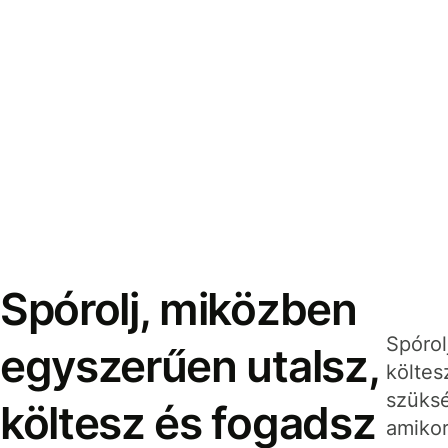
Spórolj, miközben
Spórol
egyszerűen utalsz,
költes
szüksé
költesz és fogadsz
amikor