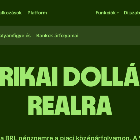
lalkozások
Platform
Funkciók
Díjsza
olyamfigyelés
Bankok árfolyamai
rikai dollá
realra
sa BRL pénznemre a piaci középárfolyamon. A 