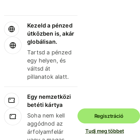
Kezeld a pénzed
útközben is, akár
globálisan.
Tartsd a pénzed
egy helyen, és
váltsd át
pillanatok alatt.
Egy nemzetközi
betéti kártya
Soha nem kell
Regisztráció
aggódnod az
Tudj meg többet
árfolyamfelár
vagy a magas