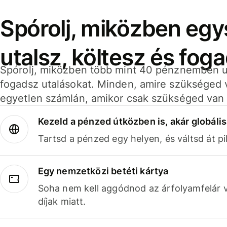
Spórolj, miközben eg
utalsz, költesz és fog
Spórolj, miközben több mint 40 pénznemben ut
fogadsz utalásokat. Minden, amire szükséged 
egyetlen számlán, amikor csak szükséged van 
Kezeld a pénzed útközben is, akár globális
Tartsd a pénzed egy helyen, és váltsd át pil
Egy nemzetközi betéti kártya
Soha nem kell aggódnod az árfolyamfelár 
díjak miatt.