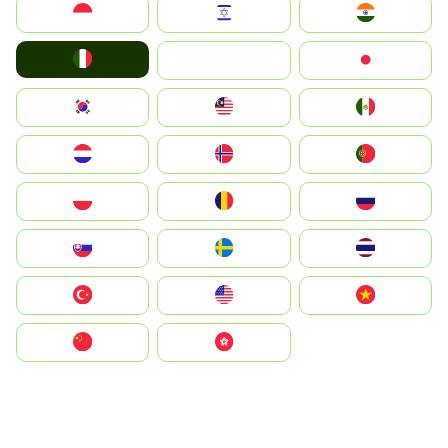
Indonesia
Israel
India
Italia
JA
Japan
South Korea
Malay
Mexico
Nederland
Norge
Portugal
Polska
România
Россия
Slovensko
Ruoŧŧa
ไทย
Türkiye
United States
Vietnam
中国
中國香港特別行政區