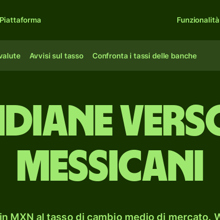
Piattaforma
Funzionalità
 valute
Avvisi sul tasso
Confronta i tassi delle banche
indiane vers
messicani
in MXN al tasso di cambio medio di mercato. W