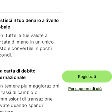
stisci il tuo denaro a livello
obale.
ni tutte le tue valute a
rtata di mano in un unico
sto e convertile in pochi
condi.
a carta di debito
Registrati
ternazionale
n temere più maggiorazioni
Per saperne di più
i tassi di cambio o
mmissioni di transazione
evate quando spendi
'estero.