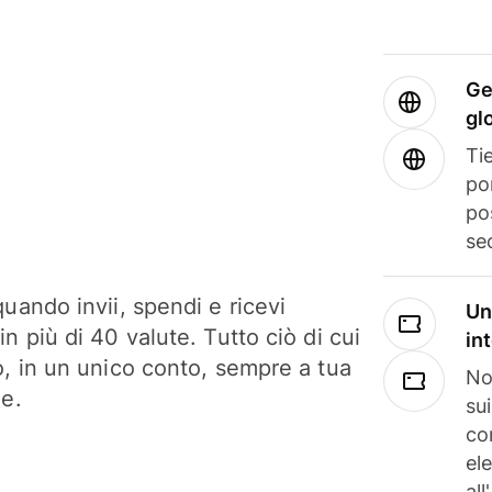
Ge
gl
Tie
po
po
se
uando invii, spendi e ricevi
Un
n più di 40 valute. Tutto ciò di cui
in
o, in un unico conto, sempre a tua
No
ne.
su
co
el
all