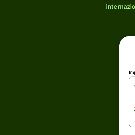
internazi
Im