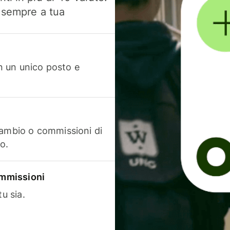
, sempre a tua
in un unico posto e
cambio o commissioni di
o.
commissioni
u sia.