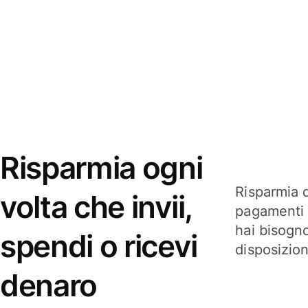
Risparmia ogni
Risparmia q
volta che invii,
pagamenti i
hai bisogn
spendi o ricevi
disposizio
denaro