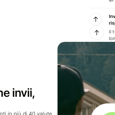
In
ri
Il
lo
e invii,
ti in più di 40 valute.