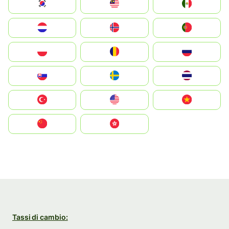
South Korea
Malay
Mexico
Nederland
Norge
Portugal
Polska
România
Россия
Slovensko
Ruoŧŧa
ไทย
Türkiye
United States
Vietnam
中国
中國香港特別行政區
Tassi di cambio: