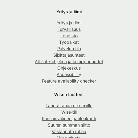
Yritys ja tiimi
Yritys ja tiimi
Turvallisuus
Lehdistö
Työpaikat
Palvelun tila
Sijoittajasuhteet
Affiliate-ohjelma ja kumppanuudet
Ohjekeskus
Accessibility
Feature availability checker
Wisen tuotteet
Lähetä rahaa ulkomaille
Wise-tili
Kansainvälinen pankkikortti
Suuren summan siirto
Vastaanota rahaa
Wise-alusta