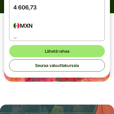
MXN
Lähetä rahaa
Seuraa valuuttakurssia