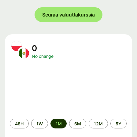
Seuraa valuuttakurssia
0
No change
Time
48H
1W
1M
6M
12M
5Y
period