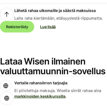
Lähetä rahaa ulkomaille ja säästä maksuissa
Laita raha kiertämään, etäisyydestä riippumatta.
Rekisteröidy
Lue lisää
Lataa Wisen ilmainen
valuuttamuunnin-sovellus
Vertaile rahansiirron tarjoajia
Ei piilotettuja maksuja. Wisella siirrät rahaa aina
markkinoiden keskikurssilla
.