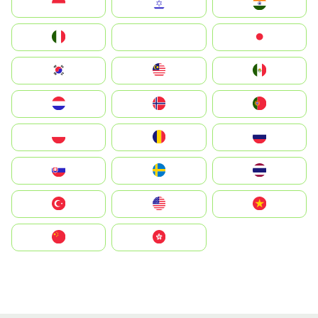
Indonesia
Israel
India
Italia
JA
Japan
South Korea
Malay
Mexico
Nederland
Norge
Portugal
Polska
România
Россия
Slovensko
Ruoŧŧa
ไทย
Türkiye
United States
Vietnam
中国
中國香港特別行政區