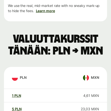
We use the real, mid-market rate with no sneaky mark-up
to hide the fees.
Learn more
Valuuttakurssit
tänään: PLN → MXN
PLN
MXN
1
PLN
4,61
MXN
5
PLN
23,03
MXN