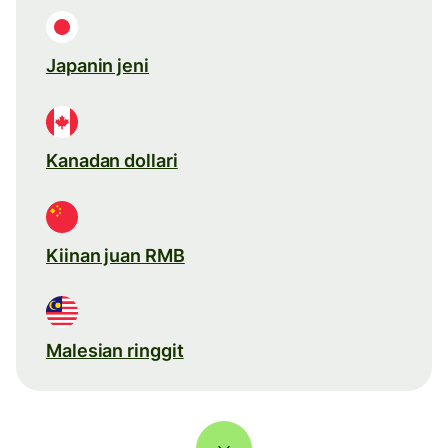
Japanin jeni
Kanadan dollari
Kiinan juan RMB
Malesian ringgit