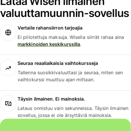
Lataa Wisen ilmainen
valuuttamuunnin-sovellus
Vertaile rahansiirron tarjoajia
Ei piilotettuja maksuja. Wisella siirrät rahaa aina
markkinoiden keskikurssilla
.
Seuraa reaaliaikaisia vaihtokursseja
Tallenna suosikkivaluuttasi ja seuraa, miten sen
vaihtokurssi muuttuu ajan mittaan.
Täysin ilmainen. Ei mainoksia.
Lataus onnistuu vain sekunneissa. Täysin ilmainen
sovellus, jossa ei ole ärsyttäviä mainoksia.