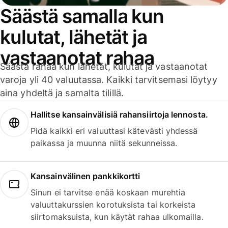
Säästä samalla kun
kulutat, lähetät ja
vastaanotat rahaa
Säästä rahaa kun lähetät, kulutat ja vastaanotat
varoja yli 40 valuutassa. Kaikki tarvitsemasi löytyy
aina yhdeltä ja samalta tilillä.
Hallitse kansainvälisiä rahansiirtoja lennosta.
Pidä kaikki eri valuuttasi kätevästi yhdessä
paikassa ja muunna niitä sekunneissa.
Kansainvälinen pankkikortti
Sinun ei tarvitse enää koskaan murehtia
valuuttakurssien korotuksista tai korkeista
siirtomaksuista, kun käytät rahaa ulkomailla.