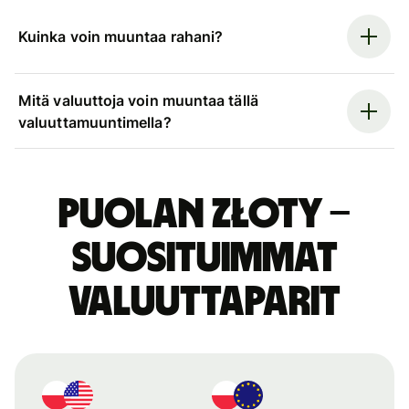
Kuinka voin muuntaa rahani?
Mitä valuuttoja voin muuntaa tällä
valuuttamuuntimella?
Puolan złoty –
suosituimmat
valuuttaparit