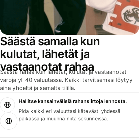
Säästä samalla kun
kulutat, lähetät ja
vastaanotat rahaa
Säästä rahaa kun lähetät, kulutat ja vastaanotat
varoja yli 40 valuutassa. Kaikki tarvitsemasi löytyy
aina yhdeltä ja samalta tilillä.
Hallitse kansainvälisiä rahansiirtoja lennosta.
Pidä kaikki eri valuuttasi kätevästi yhdessä
paikassa ja muunna niitä sekunneissa.