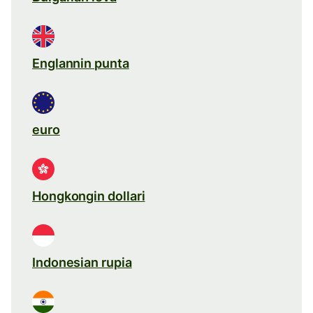
Englannin punta
euro
Hongkongin dollari
Indonesian rupia