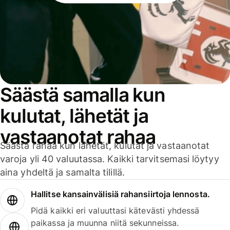
Säästä samalla kun
kulutat, lähetät ja
vastaanotat rahaa
Säästä rahaa kun lähetät, kulutat ja vastaanotat
varoja yli 40 valuutassa. Kaikki tarvitsemasi löytyy
aina yhdeltä ja samalta tilillä.
Hallitse kansainvälisiä rahansiirtoja lennosta.
Pidä kaikki eri valuuttasi kätevästi yhdessä
paikassa ja muunna niitä sekunneissa.