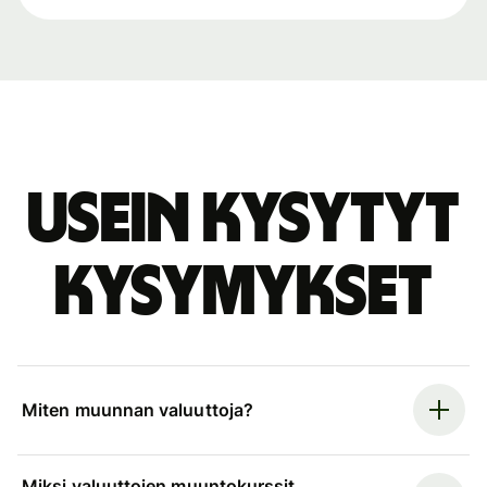
Usein kysytyt
kysymykset
Miten muunnan valuuttoja?
Miksi valuuttojen muuntokurssit