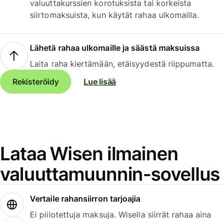
valuuttakurssien korotuksista tai korkeista
siirtomaksuista, kun käytät rahaa ulkomailla.
Lähetä rahaa ulkomaille ja säästä maksuissa
Laita raha kiertämään, etäisyydestä riippumatta.
Rekisteröidy
Lue lisää
Lataa Wisen ilmainen
valuuttamuunnin-sovellus
Vertaile rahansiirron tarjoajia
Ei piilotettuja maksuja. Wisella siirrät rahaa aina