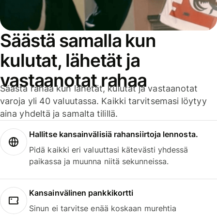
Säästä samalla kun
kulutat, lähetät ja
vastaanotat rahaa
Säästä rahaa kun lähetät, kulutat ja vastaanotat
varoja yli 40 valuutassa. Kaikki tarvitsemasi löytyy
aina yhdeltä ja samalta tilillä.
Hallitse kansainvälisiä rahansiirtoja lennosta.
Pidä kaikki eri valuuttasi kätevästi yhdessä
paikassa ja muunna niitä sekunneissa.
Kansainvälinen pankkikortti
Sinun ei tarvitse enää koskaan murehtia