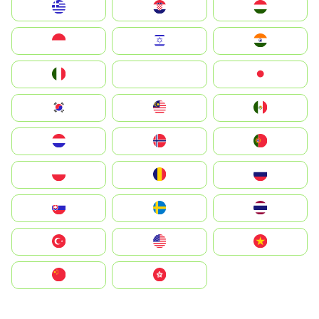
Greece
Hrvatska
Magyarország
Indonesia
Israel
India
Italia
JA
Japan
South Korea
Malay
Mexico
Nederland
Norge
Portugal
Polska
România
Россия
Slovensko
Ruoŧŧa
ไทย
Türkiye
United States
Vietnam
中国
中國香港特別行政區