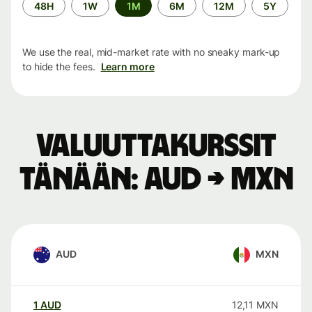
Time
48H
1W
1M
6M
12M
5Y
period
We use the real, mid-market rate with no sneaky mark-up
to hide the fees.
Learn more
Valuuttakurssit
tänään: AUD → MXN
AUD
MXN
1
AUD
12,11
MXN