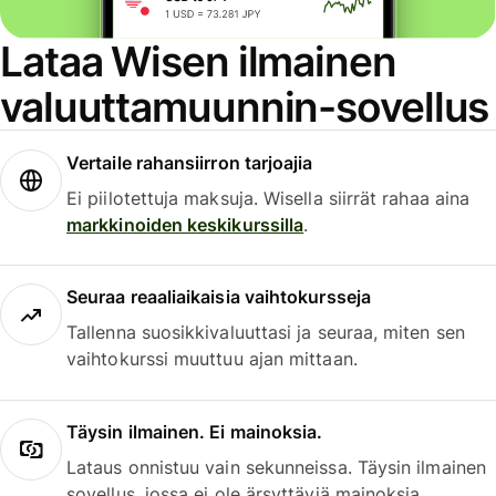
Lataa Wisen ilmainen
valuuttamuunnin-sovellus
Vertaile rahansiirron tarjoajia
Ei piilotettuja maksuja. Wisella siirrät rahaa aina
markkinoiden keskikurssilla
.
Seuraa reaaliaikaisia vaihtokursseja
Tallenna suosikkivaluuttasi ja seuraa, miten sen
vaihtokurssi muuttuu ajan mittaan.
Täysin ilmainen. Ei mainoksia.
Lataus onnistuu vain sekunneissa. Täysin ilmainen
sovellus, jossa ei ole ärsyttäviä mainoksia.